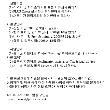
3.
선발기준
(1)
이력서 및 자기소개서를 통한 서류심사 통과자
(2) PLUS Career
실시하는 영어인터뷰 통과자
(3)
채용기관 담당자와의 영어인터뷰 통과자
4.
일정안내
(1)
신청 마감
: 2008
년
9
월
20
일
(
토
)
(2)
합격 통지 및 인터뷰 실시
: 2008
년
10
월 말까지
(3)
비자 준비 및
Pre-job training: 2008
년
12
월 초까지
(4)
출국 및 업무시작
: 2008
년
12
월 중순
5.
지원안내
(1)
출국전 지원제도
: Pre-job Training (
회계프로그램
Quick book
사전 교육
)
(2)
출국후 지원제도
: Acclimation assistance, Tax & legal advice
(3)
기수별 운영을 통한
Network
지원 및 사후관리
이번 프로그램에 지원을 원하시거나 관심이 있으신 분이라면
,
신청자격 및 비용 등에 대한 자세한 사항을 아래의 연락처로 문의하시기
바랍니다
.
상담시간은 평일 오전
9
시부터
6
시까지 입니다
.
Tel.
02-521-6308
팀장 구민경
E-mail.
korea@pluscareer.net