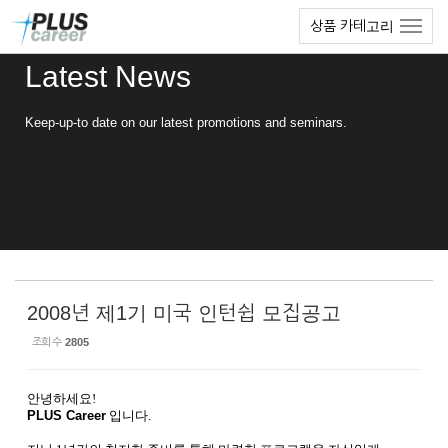
Sketchbook5, 스케치북5
Sketchbook5, 스케치북5
본
메
상품 카테고리
문
뉴
바
토
Latest News
로
글
가
하
기
기
Keep-up-to date on our latest promotions and seminars.
2008년 제1기 미국 인턴쉽 모집공고
조회 수
2805
안녕하세요
!
PLUS Career
입니다
.