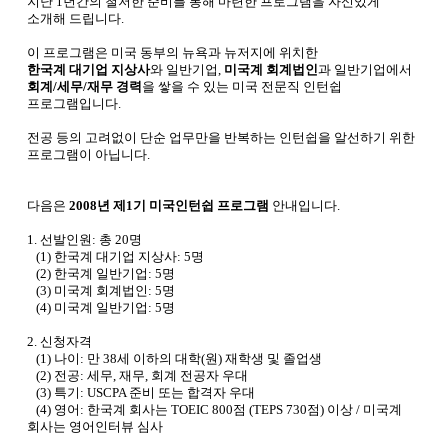
지난
1
년간의 철저한 준비를 통해 마련한 프로그램을 자신있게
소개해 드립니다
.
이 프로그램은 미국 동부의 뉴욕과 뉴저지에 위치한
한국계 대기업 지상사
와 일반기업
,
미국계 회계법인
과 일반기업에서
회계
/
세무
/
재무 경력
을 쌓을 수 있는 미국 전문직 인턴쉽
프로그램입니다
.
전공 등의 고려없이 단순 업무만을 반복하는 인턴쉽을 알선하기 위한
프로그램이 아닙니다
.
다음은
2008
년 제
1
기 미국인턴쉽 프로그램
안내입니다
.
1.
선발인원
:
총
20
명
(1)
한국계 대기업 지상사
: 5
명
(2)
한국계 일반기업
: 5
명
(3)
미국계 회계법인
: 5
명
(4)
미국계 일반기업
: 5
명
2.
신청자격
(1)
나이
:
만
38
세 이하의 대학
(
원
)
재학생 및 졸업생
(2)
전공
:
세무
,
재무
,
회계 전공자 우대
(3)
특기
: USCPA
준비 또는 합격자 우대
(4)
영어
:
한국계 회사는
TOEIC 800
점
(TEPS 730
점
)
이상
/
미국계
회사는 영어인터뷰 심사