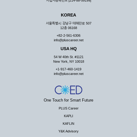
사업자등록번호 [214-88-59199]
KOREA
서울특별시 강남구 테헤란로 507
12층 06168
+82-2-561-6306
info@pluscareer.net
USA HQ
54 W 40th St. #1121
New York, NY 10018
+1-917-460-1419
info@pluscareer.net
One Touch for Smart Future
PLUS Career
KAPLI
KAFLIN
Y&K Advisory