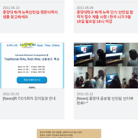
2011.05.13
2011.05.09
중앙대 하계 뉴욕인턴쉽-영문이력서
중앙대학교 하계 뉴욕 단기 인턴쉽 합
샘플 참고하세요
격자 필수 제출 사항 / 한국 시각 5월
16일 월요일 18시 마감
2067
2842
2011.03.23
2011.03.12
[News]R.T.O 5회차 강의일정 안내
[News] 중앙대 글로벌 인턴쉽 인터뷰
완료!~*