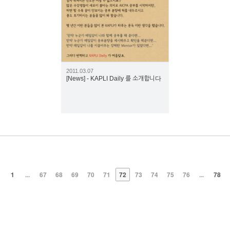
2036
2011.03.07
[News] - KAPLI Daily 를 소개합니다
1
...
67
68
69
70
71
72
73
74
75
76
...
78