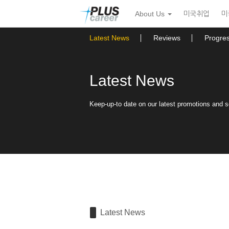
Sketchbook5, 스케치북5
Sketchbook5, 스케치북5
본
메
About Us
미국취업
미
문
뉴
바
토
로
글
Latest News
Reviews
Progre
가
하
기
기
Latest News
Keep-up-to date on our latest promotions and 
Latest News