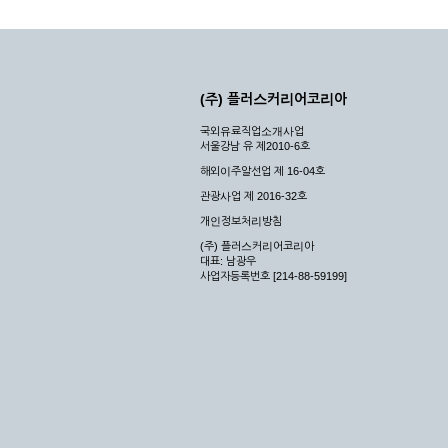
(주) 플러스커리어코리아
국외유료직업소개사업
서울강남 유 제2010-6호
해외이주알선업 제 16-04호
관광사업 제 2016-32호
개인정보처리방침
(주) 플러스커리어코리아
대표: 남광우
사업자등록번호 [214-88-59199]