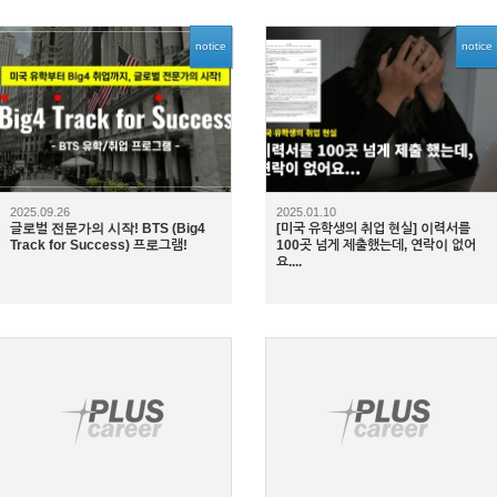
notice
notice
2349
1961
2025.09.26
2025.01.10
글로벌 전문가의 시작! BTS (Big4
[미국 유학생의 취업 현실] 이력서를
Track for Success) 프로그램!
100곳 넘게 제출했는데, 연락이 없어
요....
4027
11393