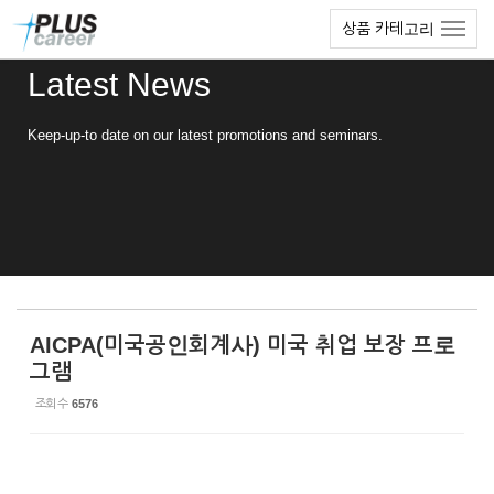
Sketchbook5, 스케치북5
Sketchbook5, 스케치북5
본
메
상품 카테고리
문
뉴
바
토
Latest News
로
글
가
하
기
기
Keep-up-to date on our latest promotions and seminars.
AICPA(미국공인회계사) 미국 취업 보장 프로
그램
조회 수
6576