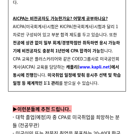
다.
AICPA는 비전공자도 가능한가요? 어떻게 공부하나요?
AICPA(미국회계사)시험은 KICPA(한국회계사)시험과 달리 1
차로만 구성되어 있고 부분 합격 제도를 두고 있습니다.
또한
전공에 상관 없이 일부 회계/경영학점만 취득하면 응시 가능하
기에 비전공자도 충분히 1년만에 CPA 합격이 가능
합니다.
CPA 교육은
플러스커리어와 같은 COED그룹사로 미국공인회
계사(AICPA) 교육을 담당하는
캐플리(
www.kapli.net
)에서
동시에 진행
합니다.
미국취업 일정에 맞춰 응시주 선택 및 학습
일정 등 체계적인 1:1 관리
를 받으실 수 있습니다.
▶이런분들께 추천 드립니다.
- 대학 졸업(예정)자 중 CPA로 미국취업을 희망하는 분
들 (전공무관)
- 미국이민 또는 전문직 취업을 목표하는 20-40대 한국