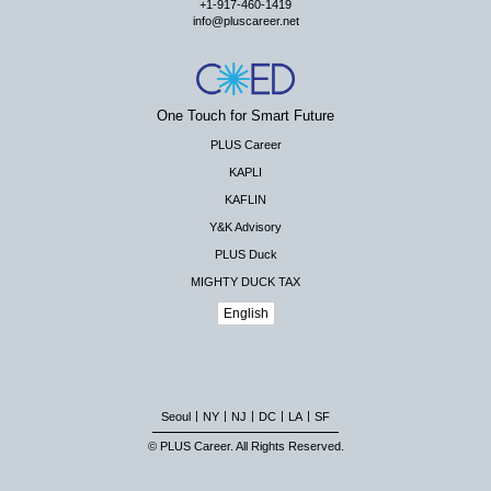
+1-917-460-1419
info@pluscareer.net
One Touch for Smart Future
PLUS Career
KAPLI
KAFLIN
Y&K Advisory
PLUS Duck
MIGHTY DUCK TAX
English
|
|
|
|
|
Seoul
NY
NJ
DC
LA
SF
© PLUS Career. All Rights Reserved.