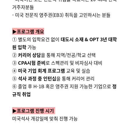
거주자분들
- 미국 전문직 영주권(EB3) 취득을 고민하시는 분들
▶
프로그램 개요
① 별도의 입학요건 없이
대도시 소재 & OPT 3년 대학
원 입학
가능
②
커리어 상담
을 통해 지역/전공/학교 선택
③
CPA시험 준비
로 스펙관리 및 비자심사 대비
④
미국 기업 회계 프로그램
교육 및 실습
⑤
석사 과정 중 인턴십
을 통해 커리어 관리
⑥ 졸업 후 H-1B 혹은 영주권 지원 가능한 기업으로
정
규직 취업
▶
프로그램 진행 시기
미국석사 개강일에 맞춰 진행 가능