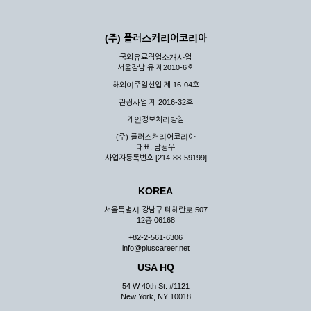
(주) 플러스커리어코리아
국외유료직업소개사업
서울강남 유 제2010-6호
해외이주알선업 제 16-04호
관광사업 제 2016-32호
개인정보처리방침
(주) 플러스커리어코리아
대표: 남광우
사업자등록번호 [214-88-59199]
KOREA
서울특별시 강남구 테헤란로 507
12층 06168
+82-2-561-6306
info@pluscareer.net
USA HQ
54 W 40th St. #1121
New York, NY 10018