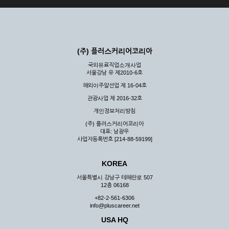
(주) 플러스커리어코리아
국외유료직업소개사업
서울강남 유 제2010-6호
해외이주알선업 제 16-04호
관광사업 제 2016-32호
개인정보처리방침
(주) 플러스커리어코리아
대표: 남광우
사업자등록번호 [214-88-59199]
KOREA
서울특별시 강남구 테헤란로 507
12층 06168
+82-2-561-6306
info@pluscareer.net
USA HQ