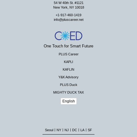
54 W 40th St. #1121
New York, NY 10018
+1-917-460-1419
info@pluscareer.net
One Touch for Smart Future
PLUS Career
KAPLI
KAFLIN
Y&K Advisory
PLUS Duck
MIGHTY DUCK TAX
English
|
|
|
|
|
Seoul
NY
NJ
DC
LA
SF