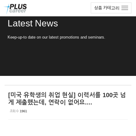
Sketchbook5, 스케치북5
Sketchbook5, 스케치북5
본
메
상품 카테고리
문
뉴
바
토
Latest News
로
글
가
하
기
기
Keep-up-to date on our latest promotions and seminars.
[미국 유학생의 취업 현실] 이력서를 100곳 넘
게 제출했는데, 연락이 없어요....
조회 수
1961