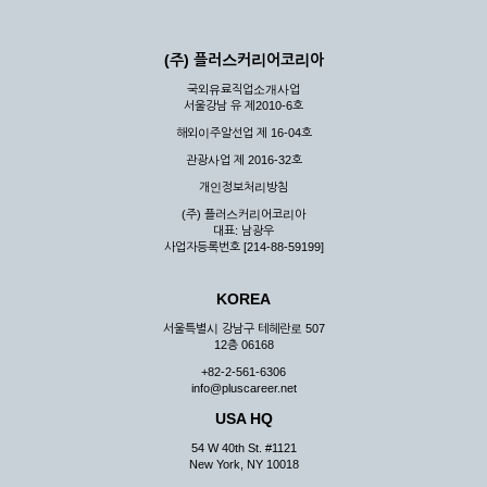
(주) 플러스커리어코리아
국외유료직업소개사업
서울강남 유 제2010-6호
해외이주알선업 제 16-04호
관광사업 제 2016-32호
개인정보처리방침
(주) 플러스커리어코리아
대표: 남광우
사업자등록번호 [214-88-59199]
KOREA
서울특별시 강남구 테헤란로 507
12층 06168
+82-2-561-6306
info@pluscareer.net
USA HQ
54 W 40th St. #1121
New York, NY 10018