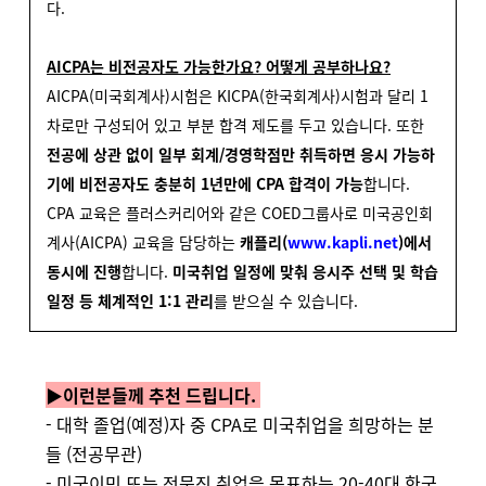
다.
AICPA는 비전공자도 가능한가요? 어떻게 공부하나요?
AICPA(미국회계사)시험은 KICPA(한국회계사)시험과 달리 1
차로만 구성되어 있고 부분 합격 제도를 두고 있습니다.
또한
전공에 상관 없이 일부 회계/경영학점만 취득하면 응시 가능하
기에 비전공자도 충분히 1년만에 CPA 합격이 가능
합니다.
CPA 교육은
플러스커리어와 같은 COED그룹사로 미국공인회
계사(AICPA) 교육을 담당하는
캐플리(
www.kapli.net
)에서
동시에 진행
합니다.
미국취업 일정에 맞춰 응시주 선택 및 학습
일정 등 체계적인 1:1 관리
를 받으실 수 있습니다.
▶이런분들께 추천 드립니다.
- 대학 졸업(예정)자 중 CPA로 미국취업을 희망하는 분
들 (전공무관)
- 미국이민 또는 전문직 취업을 목표하는 20-40대 한국