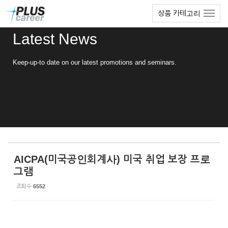
Sketchbook5, 스케치북5
Sketchbook5, 스케치북5
본
메
상품 카테고리
문
뉴
바
토
Latest News
로
글
가
하
기
기
Keep-up-to date on our latest promotions and seminars.
AICPA(미국공인회계사) 미국 취업 보장 프로
그램
조회 수
6552