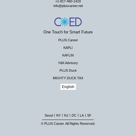
+1-917-460-1419
info@pluscareer.net
One Touch for Smart Future
PLUS Career
KAPLI
KAFLIN
Y&K Advisory
PLUS Duck
MIGHTY DUCK TAX
English
|
|
|
|
|
Seoul
NY
NJ
DC
LA
SF
© PLUS Career. All Rights Reserved.