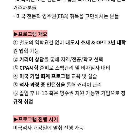
거주자분들
- 미국 전문직 영주권(EB3) 취득을 고민하시는 분들
▶
프로그램 개요
① 별도의 입학요건 없이
대도시 소재 & OPT 3년 대학
원 입학
가능
②
커리어 상담
을 통해 지역/전공/학교 선택
③
CPA시험 준비
로 스펙관리 및 비자심사 대비
④
미국 기업 회계 프로그램
교육 및 실습
⑤
석사 과정 중 인턴십
을 통해 커리어 관리
⑥ 졸업 후 H-1B 혹은 영주권 지원 가능한 기업으로
정
규직 취업
▶
프로그램 진행 시기
미국석사 개강일에 맞춰 진행 가능