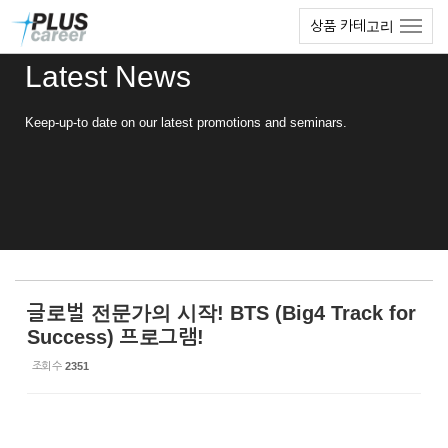
Sketchbook5, 스케치북5
Sketchbook5, 스케치북5
본
메
상품 카테고리
문
뉴
바
토
Latest News
로
글
가
하
기
기
Keep-up-to date on our latest promotions and seminars.
글로벌 전문가의 시작! BTS (Big4 Track for
Success) 프로그램!
조회 수
2351