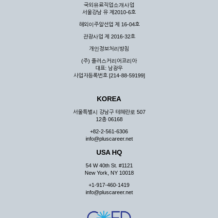
국외유료직업소개사업
서울강남 유 제2010-6호
해외이주알선업 제 16-04호
관광사업 제 2016-32호
개인정보처리방침
(주) 플러스커리어코리아
대표: 남광우
사업자등록번호 [214-88-59199]
KOREA
서울특별시 강남구 테헤란로 507
12층 06168
+82-2-561-6306
info@pluscareer.net
USA HQ
54 W 40th St. #1121
New York, NY 10018
+1-917-460-1419
info@pluscareer.net