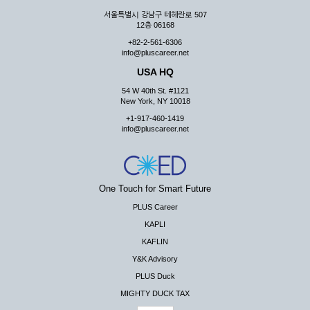
서울특별시 강남구 테헤란로 507
12층 06168
+82-2-561-6306
info@pluscareer.net
USA HQ
54 W 40th St. #1121
New York, NY 10018
+1-917-460-1419
info@pluscareer.net
One Touch for Smart Future
PLUS Career
KAPLI
KAFLIN
Y&K Advisory
PLUS Duck
MIGHTY DUCK TAX