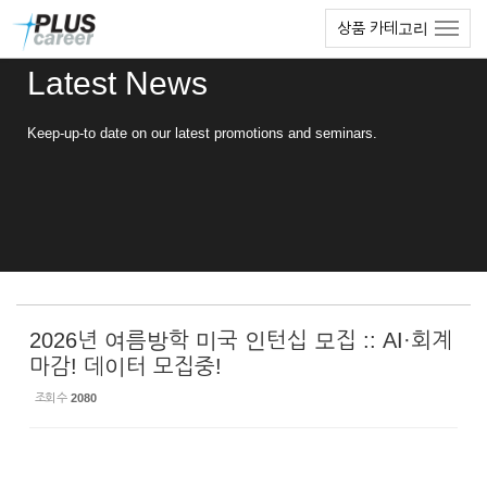
Sketchbook5, 스케치북5
Sketchbook5, 스케치북5
본
메
상품 카테고리
문
뉴
바
토
Latest News
로
글
가
하
기
기
Keep-up-to date on our latest promotions and seminars.
2026년 여름방학 미국 인턴십 모집 :: AI·회계
마감! 데이터 모집중!
조회 수
2080