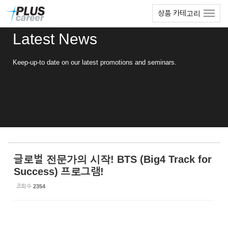
Sketchbook5, 스케치북5
Sketchbook5, 스케치북5
본
메
상품 카테고리
문
뉴
바
토
Latest News
로
글
가
하
기
기
Keep-up-to date on our latest promotions and seminars.
글로벌 전문가의 시작! BTS (Big4 Track for
Success) 프로그램!
조회 수
2354