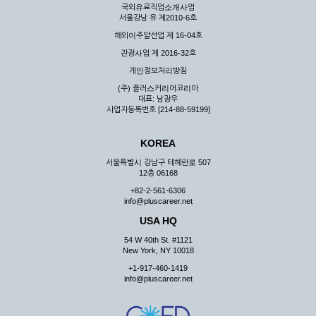
국외유료직업소개사업
서울강남 유 제2010-6호
해외이주알선업 제 16-04호
관광사업 제 2016-32호
개인정보처리방침
(주) 플러스커리어코리아
대표: 남광우
사업자등록번호 [214-88-59199]
KOREA
서울특별시 강남구 테헤란로 507
12층 06168
+82-2-561-6306
info@pluscareer.net
USA HQ
54 W 40th St. #1121
New York, NY 10018
+1-917-460-1419
info@pluscareer.net