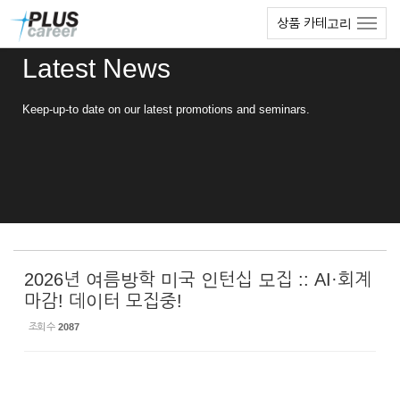
Sketchbook5, 스케치북5
Sketchbook5, 스케치북5
본
메
상품 카테고리
문
뉴
바
토
Latest News
로
글
가
하
기
기
Keep-up-to date on our latest promotions and seminars.
2026년 여름방학 미국 인턴십 모집 :: AI·회계
마감! 데이터 모집중!
조회 수
2087