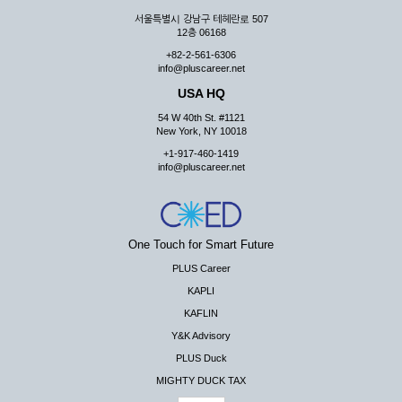
서울특별시 강남구 테헤란로 507
12층 06168
+82-2-561-6306
info@pluscareer.net
USA HQ
54 W 40th St. #1121
New York, NY 10018
+1-917-460-1419
info@pluscareer.net
One Touch for Smart Future
PLUS Career
KAPLI
KAFLIN
Y&K Advisory
PLUS Duck
MIGHTY DUCK TAX