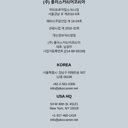
(주) 플러스커리어코리아
국외유료직업소개사업
서울강남 유 제2010-6호
해외이주알선업 제 16-04호
관광사업 제 2016-32호
개인정보처리방침
(주) 플러스커리어코리아
대표: 남광우
사업자등록번호 [214-88-59199]
KOREA
서울특별시 강남구 테헤란로 507
12층 06168
+82-2-561-6306
info@pluscareer.net
USA HQ
54 W 40th St. #1121
New York, NY 10018
+1-917-460-1419
info@pluscareer.net