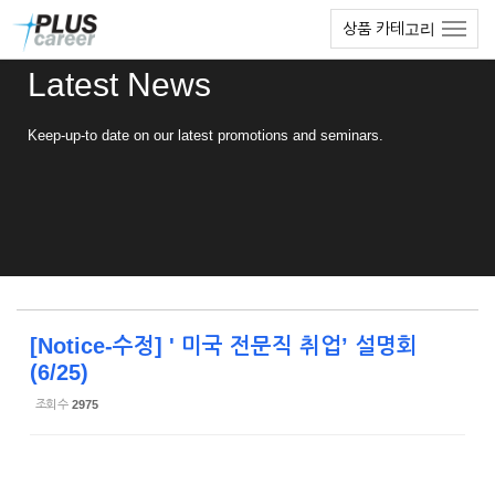
Sketchbook5, 스케치북5
Sketchbook5, 스케치북5
본
메
상품 카테고리
문
뉴
바
토
Latest News
로
글
가
하
기
기
Keep-up-to date on our latest promotions and seminars.
[Notice-수정] ' 미국 전문직 취업’ 설명회
(6/25)
조회 수
2975