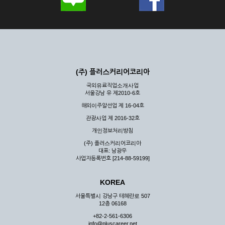
(주) 플러스커리어코리아
국외유료직업소개사업
서울강남 유 제2010-6호
해외이주알선업 제 16-04호
관광사업 제 2016-32호
개인정보처리방침
(주) 플러스커리어코리아
대표: 남광우
사업자등록번호 [214-88-59199]
KOREA
서울특별시 강남구 테헤란로 507
12층 06168
+82-2-561-6306
info@pluscareer.net