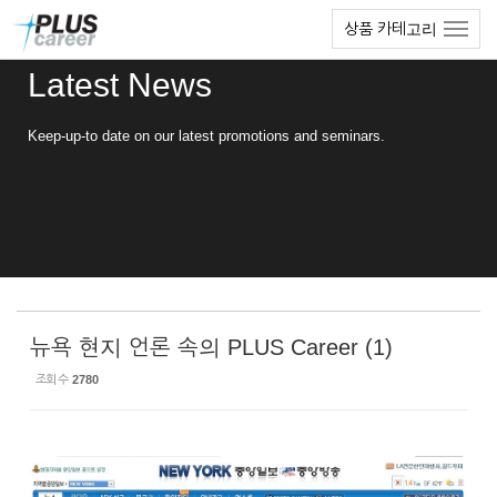
Sketchbook5, 스케치북5
Sketchbook5, 스케치북5
본
메
상품 카테고리
문
뉴
바
토
Latest News
로
글
가
하
기
기
Keep-up-to date on our latest promotions and seminars.
뉴욕 현지 언론 속의 PLUS Career (1)
조회 수
2780