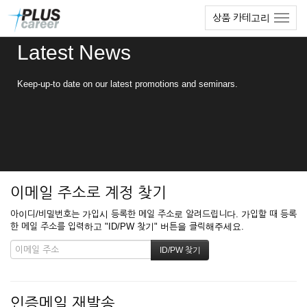
본
메
상품 카테고리
문
뉴
바
토
Latest News
로
글
가
하
기
기
Keep-up-to date on our latest promotions and seminars.
이메일 주소로 계정 찾기
아이디/비밀번호는 가입시 등록한 메일 주소로 알려드립니다. 가입할 때 등록
한 메일 주소를 입력하고 "ID/PW 찾기" 버튼을 클릭해주세요.
인증메일 재발송