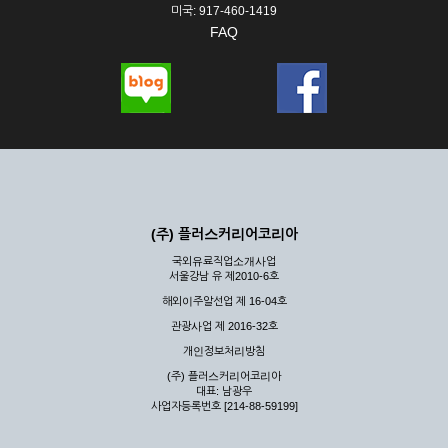
미국: 917-460-1419
FAQ
(주) 플러스커리어코리아
국외유료직업소개사업
서울강남 유 제2010-6호
해외이주알선업 제 16-04호
관광사업 제 2016-32호
개인정보처리방침
(주) 플러스커리어코리아
대표: 남광우
사업자등록번호 [214-88-59199]