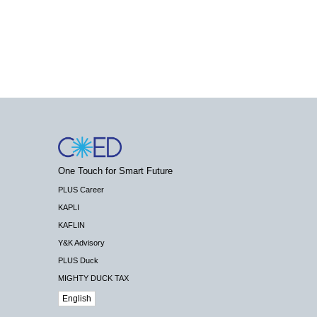
One Touch for Smart Future
PLUS Career
KAPLI
KAFLIN
Y&K Advisory
PLUS Duck
MIGHTY DUCK TAX
English