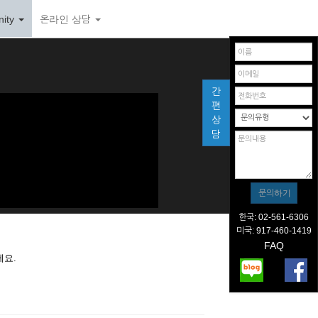
ity
온라인 상담
간
편
상
담
한국: 02-561-6306
미국: 917-460-1419
FAQ
세요.