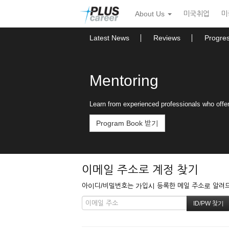
본
메
About Us
미국취업
미
문
뉴
바
토
로
글
Latest News
Reviews
Progre
가
하
기
기
Mentoring
Learn from experienced professionals who offer
Program Book 받기
이메일 주소로 계정 찾기
아이디/비밀번호는 가입시 등록한 메일 주소로 알려드립