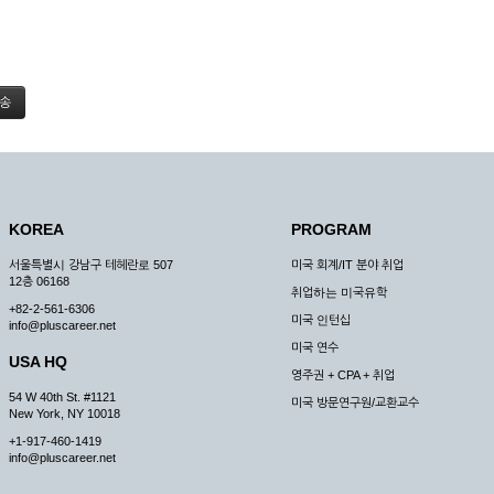
KOREA
PROGRAM
서울특별시 강남구 테헤란로 507
미국 회계/IT 분야 취업
12층 06168
취업하는 미국유학
+82-2-561-6306
미국 인턴십
info@pluscareer.net
미국 연수
USA HQ
영주권 + CPA + 취업
54 W 40th St. #1121
미국 방문연구원/교환교수
New York, NY 10018
+1-917-460-1419
info@pluscareer.net