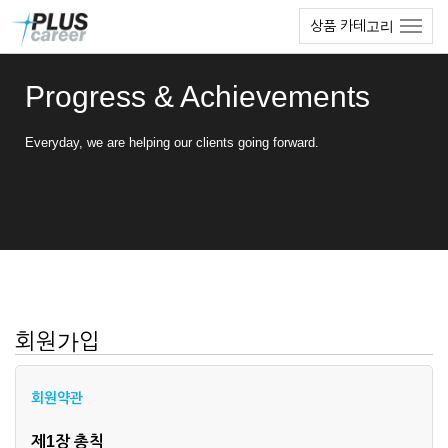
본
메
상품 카테고리
문
뉴
바
토
로
글
Progress & Achievements
가
하
기
기
Everyday, we are helping our clients going forward.
회원가입
회원약관
제1장 총칙