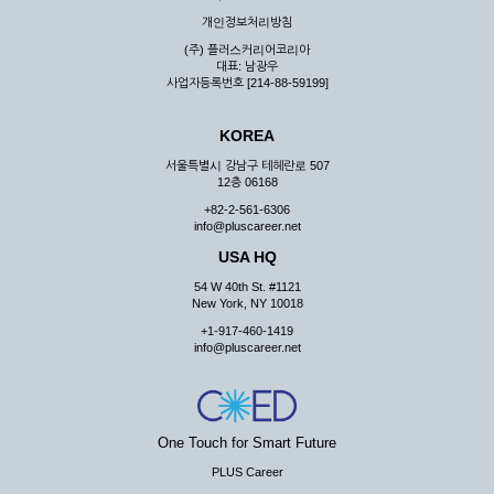
우 그 처리를 위해 노력해야 합니다.
개인정보처리방침
제7조 (회원의 의무)
(주) 플러스커리어코리아
대표: 남광우
① 회원은 ID와 비밀 번호에 관한 모든 관리의 책임이 있으며
사업자등록번호 [214-88-59199]
자신의 ID가 부정하게 사용된 경우, 이용자는 반드시 회사에 그
사실을 통보해야 합니다.
KOREA
② 회원은 이용신청서의 기재내용 중 변경된 내용이 있는 경우
서비스를 통하여 그 내용을 회사에 통지하여야 합니다.
서울특별시 강남구 테헤란로 507
12층 06168
③ 다른 회원의 ID와 비밀번호를 부당하게 사용하는 행위를
하지 않아야 합니다.
+82-2-561-6306
info@pluscareer.net
④ 회원은 회사의 서비스에서 타 사이트의 홍보행위를 하지 않
아야 하며 공공질서나 미풍약속에 위배되는 내용 혹은 저작권을
USA HQ
포함한 지적 재산권을 침해 할 수 있는 행동을 하지 않아야 합니
54 W 40th St. #1121
다.
New York, NY 10018
⑤ 회원은 회사의 사전 승낙 없이 서비스를 이용하여 어떠한 영
+1-917-460-1419
리 행위도 할 수 없습니다.
info@pluscareer.net
⑥ 회원은 관계법령, 약관의 규정, 이용안내 및 주의사항 등 회
사가 통지하는 사항을 준수하여야 하며, 기타 회사의 업무에 방
해되는 행위를 하여서는 아니 됩니다.
제8조 (회원의 관리)
One Touch for Smart Future
PLUS Career
① 회원은 언제든 이 약관에 대한 동의를 철회할 수 있습니다.