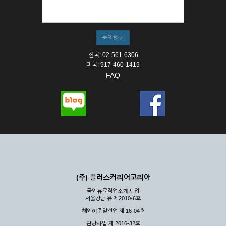
① 서비스의 이용은 연중무휴, 1일 24시간을 원칙으로 합니다.
② 시스템 점검, 교체 및 고장, 기술적인 이유, 국가비상사태, 정
전, 서비스 설비의 장애, 서비스 이용의 폭주 등의 정상적인 서비
스가 불가능할 경우 회사는 사전 공지나 예고 없이 서비스의 전
부 또는 일부를 일시적 또는 영구적으로 중지할 수 있습니다.
한국: 02-561-6306
③ 기타 회사는 서비스를 제공할 수 없는 합당한 사유가 발생한
미국: 917-460-1419
경우
FAQ
④ 회사는 제 2항 및 제 3항의 사유로 서비스의 제공이 일시적
으로 중지됨으로 인해 이용자 또는 제 3자가 입은 손해에 대하
여 배상하지 않습니다.
제3장 권리 및 의무
제6조 (회사의 의무)
① 회사는 특별한 사정이 없는 한 이용자가 신청한 후 즉시 서
비스를 이용할 수 있도록 하고 계속적, 안정적으로 서비스를 제
공할 수 있도록 최선의 노력을 다하여야 합니다.
(주) 플러스커리어코리아
② 회사는 이용자의 개인 신상 정보를 본인의 승낙 없이 타인에
국외유료직업소개사업
게 누설, 배포하여서는 안됩니다. 다만, 관계법령에 의하여 국가
서울강남 유 제2010-6호
기관 등의 합법적인 요구가 있는 경우에는 해당 되지 않습니다.
해외이주알선업 제 16-04호
③ 회사는 이용자로부터 제기되는 의견이나 불만이 정당하다고
인정할 경우에는 즉시 처리하여야 하며, 즉시 처리가 곤란한 경
관광사업 제 2016-32호