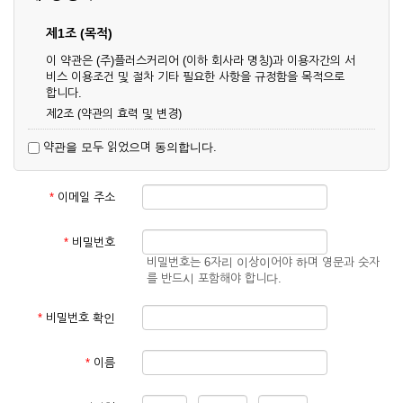
제1조 (목적)
이 약관은 (주)플러스커리어 (이하 회사라 명칭)과 이용자간의 서
비스 이용조건 및 절차 기타 필요한 사항을 규정함을 목적으로
합니다.
제2조 (약관의 효력 및 변경)
① 이 약관은 온라인으로 게시함과 동시에 효력이 발생되며, 영
약관을 모두 읽었으며 동의합니다.
업상 중요 하거나 합리적인 사유가 발생할 경우 온라인 공사를
통하여 변경할 수 있습니다.
② 회원은 변경된 약관에 동의하지 않을 경우 서비스 이용을 중
*
이메일 주소
단하고 이용계약을 해지할 수 있습니다. 약관의 효력 발생일 이
후의 계속적인 서비스 이용은 약관의 변경사항에 대해 동의한
것으로 간주됩니다.
*
비밀번호
비밀번호는 6자리 이상이어야 하며 영문과 숫자
제3조 (약관의 외 준칙)
를 반드시 포함해야 합니다.
이 약관에 명시되지 않은 사항은 회사의 공지, 이용안내 및 기타
관계법령의 규정에 따릅니다.
*
비밀번호 확인
제2장 서비스 이용 계약
*
이름
제4조 (이용계약의 성립)