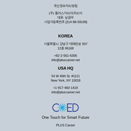
우 그 처리를 위해 노력해야 합니다.
개인정보처리방침
제7조 (회원의 의무)
(주) 플러스커리어코리아
대표: 남광우
① 회원은 ID와 비밀 번호에 관한 모든 관리의 책임이 있으며
사업자등록번호 [214-88-59199]
자신의 ID가 부정하게 사용된 경우, 이용자는 반드시 회사에 그
사실을 통보해야 합니다.
KOREA
② 회원은 이용신청서의 기재내용 중 변경된 내용이 있는 경우
서비스를 통하여 그 내용을 회사에 통지하여야 합니다.
서울특별시 강남구 테헤란로 507
12층 06168
③ 다른 회원의 ID와 비밀번호를 부당하게 사용하는 행위를
하지 않아야 합니다.
+82-2-561-6306
info@pluscareer.net
④ 회원은 회사의 서비스에서 타 사이트의 홍보행위를 하지 않
아야 하며 공공질서나 미풍약속에 위배되는 내용 혹은 저작권을
USA HQ
포함한 지적 재산권을 침해 할 수 있는 행동을 하지 않아야 합니
54 W 40th St. #1121
다.
New York, NY 10018
⑤ 회원은 회사의 사전 승낙 없이 서비스를 이용하여 어떠한 영
+1-917-460-1419
리 행위도 할 수 없습니다.
info@pluscareer.net
⑥ 회원은 관계법령, 약관의 규정, 이용안내 및 주의사항 등 회
사가 통지하는 사항을 준수하여야 하며, 기타 회사의 업무에 방
해되는 행위를 하여서는 아니 됩니다.
제8조 (회원의 관리)
One Touch for Smart Future
PLUS Career
① 회원은 언제든 이 약관에 대한 동의를 철회할 수 있습니다.