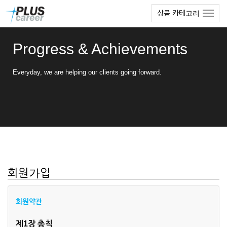
본
메
상품 카테고리
문
뉴
바
토
로
글
Progress & Achievements
가
하
기
기
Everyday, we are helping our clients going forward.
회원가입
회원약관
제1장 총칙