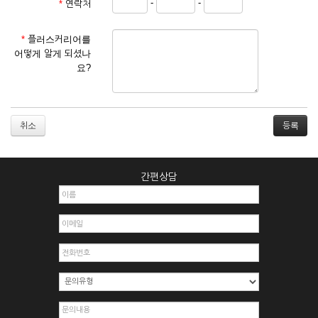
-
-
*
연락처
① 서비스 이용계약은 서비스 이용 희망자가 본 약관에 동의한
후 신청자의 실질 정보를 입력하여 회사에 신청하고 회사가 이
를 심사, 승낙함으로써 성립하며, 회사는 신청자의 실명 확인 절
*
플러스커리어를
차를 밟을 수 있습니다.
어떻게 알게 되셨나
② 회원가입시 입력한 ID는 변경할 수 없으며, 회원 1인당 한 개
요?
의 ID가 발급됩니다. 부득이한 경우로 인해 변경하고자 하는 경
우에는 해당 아이디를 해지하고 재가입해야 합니다.
③ 회사는 아래의 각 호에 해당하는 이용자에 대하여는 가입을
거절하거나 취소할 수 있으며, 실명으로 등록하지 않은 자의 일
취소
체의 권리를 제한할 수 있습니다.
1. 타인의 성명, 주민등록번호를 이용하여 신청할 경우
2. 개인정보를 허위로 기재하여 신청할 경우
간편상담
3. 경쟁 관게에 있는 이용자가 신청할 경우
4. 타인의 서비스 이용을 방해하거나, 정보를 도용한 경우
5. 기타 회사가 정한 이용신청서에 기재사항이 미비 된 경우
6. 이용자가 영업활동 또는 부정한 용도로 본 서비스를 이용할
경우
7. 회사의 정보를 사전 승낙 없이 전재, 변조, 복사하여 이용하
는 경우
8. 기타 회사가 정한 제반 사항을 위반하며 신청하는 경우
제5조 (서비스의 이용 및 중지)