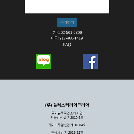
① 서비스의 이용은 연중무휴, 1일 24시간을 원칙으로 합니다.
② 시스템 점검, 교체 및 고장, 기술적인 이유, 국가비상사태, 정
전, 서비스 설비의 장애, 서비스 이용의 폭주 등의 정상적인 서비
스가 불가능할 경우 회사는 사전 공지나 예고 없이 서비스의 전
부 또는 일부를 일시적 또는 영구적으로 중지할 수 있습니다.
한국: 02-561-6306
③ 기타 회사는 서비스를 제공할 수 없는 합당한 사유가 발생한
미국: 917-460-1419
경우
FAQ
④ 회사는 제 2항 및 제 3항의 사유로 서비스의 제공이 일시적
으로 중지됨으로 인해 이용자 또는 제 3자가 입은 손해에 대하
여 배상하지 않습니다.
제3장 권리 및 의무
제6조 (회사의 의무)
① 회사는 특별한 사정이 없는 한 이용자가 신청한 후 즉시 서
비스를 이용할 수 있도록 하고 계속적, 안정적으로 서비스를 제
공할 수 있도록 최선의 노력을 다하여야 합니다.
(주) 플러스커리어코리아
② 회사는 이용자의 개인 신상 정보를 본인의 승낙 없이 타인에
국외유료직업소개사업
게 누설, 배포하여서는 안됩니다. 다만, 관계법령에 의하여 국가
서울강남 유 제2010-6호
기관 등의 합법적인 요구가 있는 경우에는 해당 되지 않습니다.
해외이주알선업 제 16-04호
③ 회사는 이용자로부터 제기되는 의견이나 불만이 정당하다고
인정할 경우에는 즉시 처리하여야 하며, 즉시 처리가 곤란한 경
관광사업 제 2016-32호