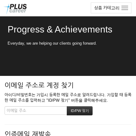
본
메
상품 카테고리
문
뉴
바
토
로
글
Progress & Achievements
가
하
기
기
Everyday, we are helping our clients going forward.
이메일 주소로 계정 찾기
아이디/비밀번호는 가입시 등록한 메일 주소로 알려드립니다. 가입할 때 등록
한 메일 주소를 입력하고 "ID/PW 찾기" 버튼을 클릭해주세요.
인증메일 재발송