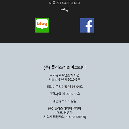
미국: 917-460-1419
FAQ
(주) 플러스커리어코리아
국외유료직업소개사업
서울강남 유 제2010-6호
해외이주알선업 제 16-04호
관광사업 제 2016-32호
개인정보처리방침
(주) 플러스커리어코리아
대표: 남광우
사업자등록번호 [214-88-59199]