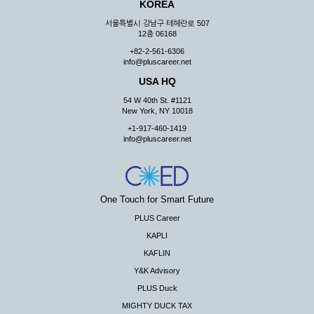
KOREA
서울특별시 강남구 테헤란로 507
12층 06168
+82-2-561-6306
info@pluscareer.net
USA HQ
54 W 40th St. #1121
New York, NY 10018
+1-917-460-1419
info@pluscareer.net
One Touch for Smart Future
PLUS Career
KAPLI
KAFLIN
Y&K Advisory
PLUS Duck
MIGHTY DUCK TAX