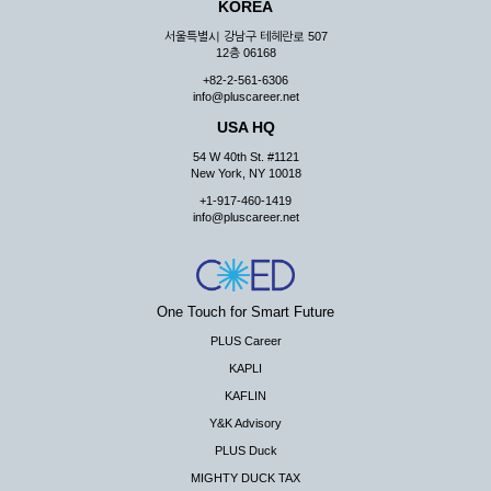
KOREA
서울특별시 강남구 테헤란로 507
12층 06168
+82-2-561-6306
info@pluscareer.net
USA HQ
54 W 40th St. #1121
New York, NY 10018
+1-917-460-1419
info@pluscareer.net
One Touch for Smart Future
PLUS Career
KAPLI
KAFLIN
Y&K Advisory
PLUS Duck
MIGHTY DUCK TAX