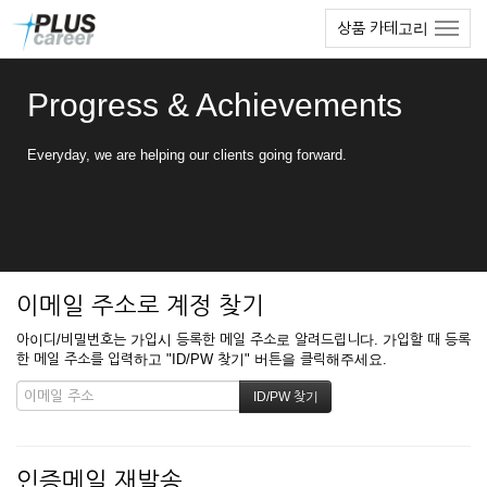
본
메
상품 카테고리
문
뉴
바
토
로
글
Progress & Achievements
가
하
기
기
Everyday, we are helping our clients going forward.
이메일 주소로 계정 찾기
아이디/비밀번호는 가입시 등록한 메일 주소로 알려드립니다. 가입할 때 등록
한 메일 주소를 입력하고 "ID/PW 찾기" 버튼을 클릭해주세요.
인증메일 재발송