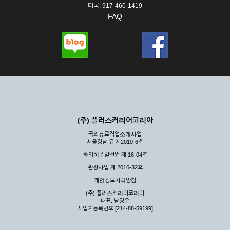
미국: 917-460-1419
FAQ
(주) 플러스커리어코리아
국외유료직업소개사업
서울강남 유 제2010-6호
해외이주알선업 제 16-04호
관광사업 제 2016-32호
개인정보처리방침
(주) 플러스커리어코리아
대표: 남광우
사업자등록번호 [214-88-59199]