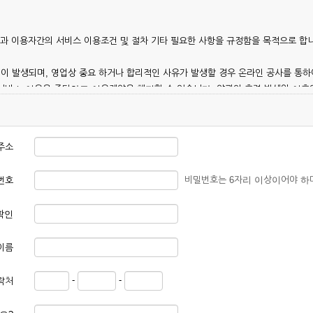
칭)과 이용자간의 서비스 이용조건 및 절차 기타 필요한 사항을 규정함을 목적으로 합
이 발생되며, 영업상 중요 하거나 합리적인 사유가 발생할 경우 온라인 공사를 통하
 서비스 이용을 중단하고 이용계약을 해지할 수 있습니다. 약관의 효력 발생일 이
 이용안내 및 기타 관계법령의 규정에 따릅니다.
주소
비밀번호는 6자리 이상이어야 하
번호
확인
본 약관에 동의한 후 신청자의 실질 정보를 입력하여 회사에 신청하고 회사가 이를 
이름
, 회원 1인당 한 개의 ID가 발급됩니다. 부득이한 경우로 인해 변경하고자 하는 경
-
-
락처
대하여는 가입을 거절하거나 취소할 수 있으며, 실명으로 등록하지 않은 자의 일체의
청할 경우