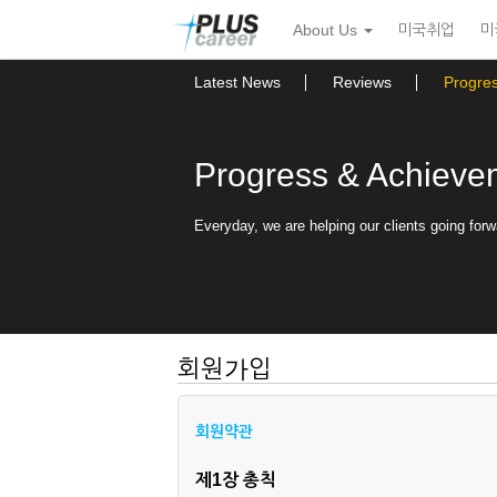
본
메
About Us
미국취업
미
문
뉴
바
토
로
글
Latest News
Reviews
Progre
가
하
기
기
Progress & Achieve
Everyday, we are helping our clients going forw
회원가입
회원약관
제1장 총칙