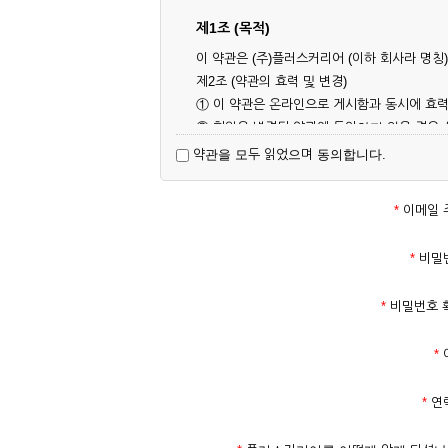
제1조 (목적)
이 약관은 (주)플러스커리어 (이하 회사라 명
제2조 (약관의 효력 및 변경)
① 이 약관은 온라인으로 게시함과 동시에 효력
② 회원은 변경된 약관에 동의하지 않을 경우
대해 동의한 것으로 간주됩니다.
약관을 모두 읽었으며 동의합니다.
제3조 (약관의 외 준칙)
이 약관에 명시되지 않은 사항은 회사의 공지,
*
이메일 
제2장 서비스 이용 계약
*
비밀
제4조 (이용계약의 성립)
*
비밀번호 
① 서비스 이용계약은 서비스 이용 희망자가 
의 실명 확인 절차를 밟을 수 있습니다.
*
② 회원가입시 입력한 ID는 변경할 수 없으며
다.
*
연
③ 회사는 아래의 각 호에 해당하는 이용자에 
1. 타인의 성명, 주민등록번호를 이용하여 신