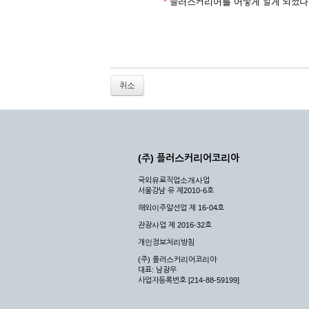
2. 개인정보를 허위로 기재하여 신청할 경우
*
플러스커리어를 어떻게 알게 되셨나
3. 경쟁 관게에 있는 이용자가 신청할 경우
4. 타인의 서비스 이용을 방해하거나, 정보를
5. 기타 회사가 정한 이용신청서에 기재사항이 
6. 이용자가 영업활동 또는 부정한 용도로 본
7. 회사의 정보를 사전 승낙 없이 전재, 변조
취소
8. 기타 회사가 정한 제반 사항을 위반하며 신
제5조 (서비스의 이용 및 중지)
① 서비스의 이용은 연중무휴, 1일 24시간을 
② 시스템 점검, 교체 및 고장, 기술적인 이유
(주) 플러스커리어코리아
이 서비스의 전부 또는 일부를 일시적 또는 영
국외유료직업소개사업
③ 기타 회사는 서비스를 제공할 수 없는 합당
서울강남 유 제2010-6호
④ 회사는 제 2항 및 제 3항의 사유로 서비
해외이주알선업 제 16-04호
제3장 권리 및 의무
관광사업 제 2016-32호
개인정보처리방침
제6조 (회사의 의무)
(주) 플러스커리어코리아
대표: 남광우
① 회사는 특별한 사정이 없는 한 이용자가 신
사업자등록번호 [214-88-59199]
② 회사는 이용자의 개인 신상 정보를 본인의 
되지 않습니다.