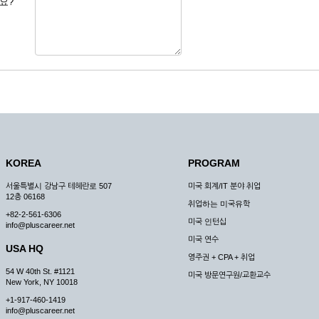
요?
 도용한 경우
미비 된 경우
 서비스를 이용할 경우
, 복사하여 이용하는 경우
청하는 경우
원칙으로 합니다.
, 국가비상사태, 정전, 서비스 설비의 장애, 서비스 이용의 폭주 등의 정상적인 서비
KOREA
PROGRAM
구적으로 중지할 수 있습니다.
서울특별시 강남구 테헤란로 507
미국 회계/IT 분야 취업
한 사유가 발생한 경우
12층 06168
취업하는 미국유학
스의 제공이 일시적으로 중지됨으로 인해 이용자 또는 제 3자가 입은 손해에 대하여 
+82-2-561-6306
미국 인턴십
info@pluscareer.net
미국 연수
USA HQ
영주권 + CPA + 취업
54 W 40th St. #1121
미국 방문연구원/교환교수
New York, NY 10018
청한 후 즉시 서비스를 이용할 수 있도록 하고 계속적, 안정적으로 서비스를 제공할
+1-917-460-1419
승낙 없이 타인에게 누설, 배포하여서는 안됩니다. 다만, 관계법령에 의하여 국가
info@pluscareer.net