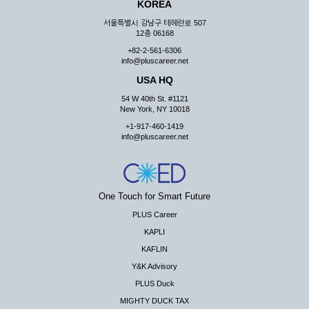
KOREA
서울특별시 강남구 테헤란로 507
12층 06168
+82-2-561-6306
info@pluscareer.net
USA HQ
54 W 40th St. #1121
New York, NY 10018
+1-917-460-1419
info@pluscareer.net
One Touch for Smart Future
PLUS Career
KAPLI
KAFLIN
Y&K Advisory
PLUS Duck
MIGHTY DUCK TAX