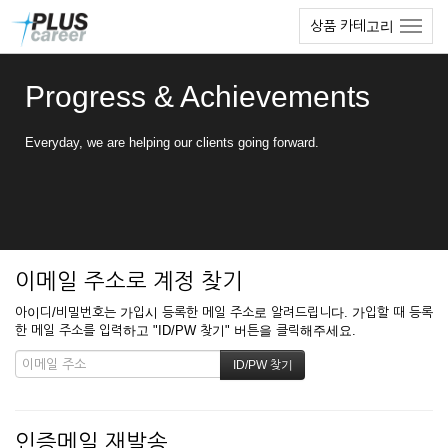
본
메
상품 카테고리
문
뉴
바
토
로
글
Progress & Achievements
가
하
기
기
Everyday, we are helping our clients going forward.
이메일 주소로 계정 찾기
아이디/비밀번호는 가입시 등록한 메일 주소로 알려드립니다. 가입할 때 등록
한 메일 주소를 입력하고 "ID/PW 찾기" 버튼을 클릭해주세요.
인증메일 재발송