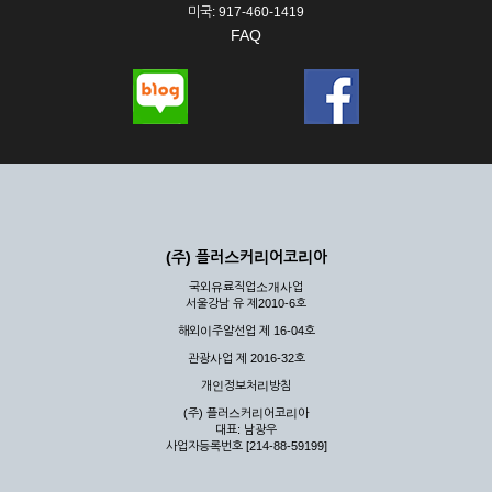
미국: 917-460-1419
FAQ
(주) 플러스커리어코리아
국외유료직업소개사업
서울강남 유 제2010-6호
해외이주알선업 제 16-04호
관광사업 제 2016-32호
개인정보처리방침
(주) 플러스커리어코리아
대표: 남광우
사업자등록번호 [214-88-59199]