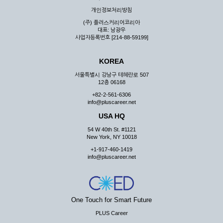
우 그 처리를 위해 노력해야 합니다.
개인정보처리방침
제7조 (회원의 의무)
(주) 플러스커리어코리아
대표: 남광우
① 회원은 ID와 비밀 번호에 관한 모든 관리의 책임이 있으며
사업자등록번호 [214-88-59199]
자신의 ID가 부정하게 사용된 경우, 이용자는 반드시 회사에 그
사실을 통보해야 합니다.
KOREA
② 회원은 이용신청서의 기재내용 중 변경된 내용이 있는 경우
서비스를 통하여 그 내용을 회사에 통지하여야 합니다.
서울특별시 강남구 테헤란로 507
12층 06168
③ 다른 회원의 ID와 비밀번호를 부당하게 사용하는 행위를
하지 않아야 합니다.
+82-2-561-6306
info@pluscareer.net
④ 회원은 회사의 서비스에서 타 사이트의 홍보행위를 하지 않
아야 하며 공공질서나 미풍약속에 위배되는 내용 혹은 저작권을
USA HQ
포함한 지적 재산권을 침해 할 수 있는 행동을 하지 않아야 합니
54 W 40th St. #1121
다.
New York, NY 10018
⑤ 회원은 회사의 사전 승낙 없이 서비스를 이용하여 어떠한 영
+1-917-460-1419
리 행위도 할 수 없습니다.
info@pluscareer.net
⑥ 회원은 관계법령, 약관의 규정, 이용안내 및 주의사항 등 회
사가 통지하는 사항을 준수하여야 하며, 기타 회사의 업무에 방
해되는 행위를 하여서는 아니 됩니다.
제8조 (회원의 관리)
One Touch for Smart Future
PLUS Career
① 회원은 언제든 이 약관에 대한 동의를 철회할 수 있습니다.