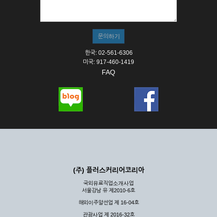
① 서비스의 이용은 연중무휴, 1일 24시간을 원칙으로 합니다.
② 시스템 점검, 교체 및 고장, 기술적인 이유, 국가비상사태, 정
전, 서비스 설비의 장애, 서비스 이용의 폭주 등의 정상적인 서비
스가 불가능할 경우 회사는 사전 공지나 예고 없이 서비스의 전
부 또는 일부를 일시적 또는 영구적으로 중지할 수 있습니다.
한국: 02-561-6306
③ 기타 회사는 서비스를 제공할 수 없는 합당한 사유가 발생한
미국: 917-460-1419
경우
FAQ
④ 회사는 제 2항 및 제 3항의 사유로 서비스의 제공이 일시적
으로 중지됨으로 인해 이용자 또는 제 3자가 입은 손해에 대하
여 배상하지 않습니다.
제3장 권리 및 의무
제6조 (회사의 의무)
① 회사는 특별한 사정이 없는 한 이용자가 신청한 후 즉시 서
비스를 이용할 수 있도록 하고 계속적, 안정적으로 서비스를 제
공할 수 있도록 최선의 노력을 다하여야 합니다.
(주) 플러스커리어코리아
② 회사는 이용자의 개인 신상 정보를 본인의 승낙 없이 타인에
국외유료직업소개사업
게 누설, 배포하여서는 안됩니다. 다만, 관계법령에 의하여 국가
서울강남 유 제2010-6호
기관 등의 합법적인 요구가 있는 경우에는 해당 되지 않습니다.
해외이주알선업 제 16-04호
③ 회사는 이용자로부터 제기되는 의견이나 불만이 정당하다고
인정할 경우에는 즉시 처리하여야 하며, 즉시 처리가 곤란한 경
관광사업 제 2016-32호