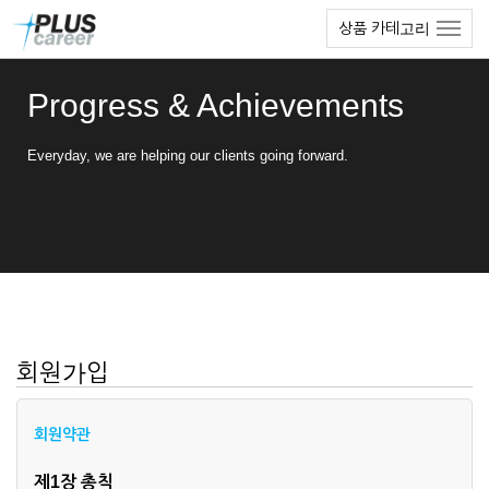
본
메
상품 카테고리
문
뉴
바
토
로
글
Progress & Achievements
가
하
기
기
Everyday, we are helping our clients going forward.
회원가입
회원약관
제1장 총칙