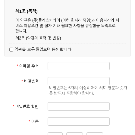
제1조 (목적)
이 약관은 (주)플러스커리어 (이하 회사라 명칭)과 이용자간의 서
비스 이용조건 및 절차 기타 필요한 사항을 규정함을 목적으로
합니다.
제2조 (약관의 효력 및 변경)
① 이 약관은 온라인으로 게시함과 동시에 효력이 발생되며, 영
약관을 모두 읽었으며 동의합니다.
업상 중요 하거나 합리적인 사유가 발생할 경우 온라인 공사를
통하여 변경할 수 있습니다.
② 회원은 변경된 약관에 동의하지 않을 경우 서비스 이용을 중
*
이메일 주소
단하고 이용계약을 해지할 수 있습니다. 약관의 효력 발생일 이
후의 계속적인 서비스 이용은 약관의 변경사항에 대해 동의한
것으로 간주됩니다.
*
비밀번호
비밀번호는 6자리 이상이어야 하며 영문과 숫자
제3조 (약관의 외 준칙)
를 반드시 포함해야 합니다.
이 약관에 명시되지 않은 사항은 회사의 공지, 이용안내 및 기타
관계법령의 규정에 따릅니다.
*
비밀번호 확인
제2장 서비스 이용 계약
*
이름
제4조 (이용계약의 성립)