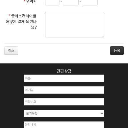
-
-
*
연락처
① 서비스 이용계약은 서비스 이용 희망자가 본 약관에 동의한
후 신청자의 실질 정보를 입력하여 회사에 신청하고 회사가 이
를 심사, 승낙함으로써 성립하며, 회사는 신청자의 실명 확인 절
*
플러스커리어를
차를 밟을 수 있습니다.
어떻게 알게 되셨나
② 회원가입시 입력한 ID는 변경할 수 없으며, 회원 1인당 한 개
요?
의 ID가 발급됩니다. 부득이한 경우로 인해 변경하고자 하는 경
우에는 해당 아이디를 해지하고 재가입해야 합니다.
③ 회사는 아래의 각 호에 해당하는 이용자에 대하여는 가입을
거절하거나 취소할 수 있으며, 실명으로 등록하지 않은 자의 일
취소
체의 권리를 제한할 수 있습니다.
1. 타인의 성명, 주민등록번호를 이용하여 신청할 경우
2. 개인정보를 허위로 기재하여 신청할 경우
간편상담
3. 경쟁 관게에 있는 이용자가 신청할 경우
4. 타인의 서비스 이용을 방해하거나, 정보를 도용한 경우
5. 기타 회사가 정한 이용신청서에 기재사항이 미비 된 경우
6. 이용자가 영업활동 또는 부정한 용도로 본 서비스를 이용할
경우
7. 회사의 정보를 사전 승낙 없이 전재, 변조, 복사하여 이용하
는 경우
8. 기타 회사가 정한 제반 사항을 위반하며 신청하는 경우
제5조 (서비스의 이용 및 중지)