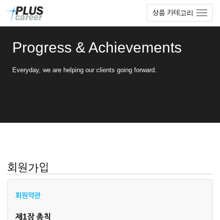
본
메
상품 카테고리
문
뉴
바
토
로
글
Progress & Achievements
가
하
기
기
Everyday, we are helping our clients going forward.
회원가입
회원약관
제1장 총칙