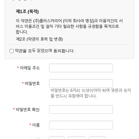
제1조 (목적)
이 약관은 (주)플러스커리어 (이하 회사라 명칭)과 이용자간의 서
비스 이용조건 및 절차 기타 필요한 사항을 규정함을 목적으로
합니다.
제2조 (약관의 효력 및 변경)
① 이 약관은 온라인으로 게시함과 동시에 효력이 발생되며, 영
약관을 모두 읽었으며 동의합니다.
업상 중요 하거나 합리적인 사유가 발생할 경우 온라인 공사를
통하여 변경할 수 있습니다.
② 회원은 변경된 약관에 동의하지 않을 경우 서비스 이용을 중
*
이메일 주소
단하고 이용계약을 해지할 수 있습니다. 약관의 효력 발생일 이
후의 계속적인 서비스 이용은 약관의 변경사항에 대해 동의한
것으로 간주됩니다.
*
비밀번호
비밀번호는 6자리 이상이어야 하며 영문과 숫자
제3조 (약관의 외 준칙)
를 반드시 포함해야 합니다.
이 약관에 명시되지 않은 사항은 회사의 공지, 이용안내 및 기타
관계법령의 규정에 따릅니다.
*
비밀번호 확인
제2장 서비스 이용 계약
*
이름
제4조 (이용계약의 성립)