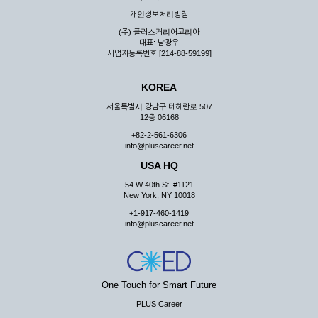
우 그 처리를 위해 노력해야 합니다.
개인정보처리방침
제7조 (회원의 의무)
(주) 플러스커리어코리아
대표: 남광우
① 회원은 ID와 비밀 번호에 관한 모든 관리의 책임이 있으며
사업자등록번호 [214-88-59199]
자신의 ID가 부정하게 사용된 경우, 이용자는 반드시 회사에 그
사실을 통보해야 합니다.
KOREA
② 회원은 이용신청서의 기재내용 중 변경된 내용이 있는 경우
서비스를 통하여 그 내용을 회사에 통지하여야 합니다.
서울특별시 강남구 테헤란로 507
12층 06168
③ 다른 회원의 ID와 비밀번호를 부당하게 사용하는 행위를
하지 않아야 합니다.
+82-2-561-6306
info@pluscareer.net
④ 회원은 회사의 서비스에서 타 사이트의 홍보행위를 하지 않
아야 하며 공공질서나 미풍약속에 위배되는 내용 혹은 저작권을
USA HQ
포함한 지적 재산권을 침해 할 수 있는 행동을 하지 않아야 합니
54 W 40th St. #1121
다.
New York, NY 10018
⑤ 회원은 회사의 사전 승낙 없이 서비스를 이용하여 어떠한 영
+1-917-460-1419
리 행위도 할 수 없습니다.
info@pluscareer.net
⑥ 회원은 관계법령, 약관의 규정, 이용안내 및 주의사항 등 회
사가 통지하는 사항을 준수하여야 하며, 기타 회사의 업무에 방
해되는 행위를 하여서는 아니 됩니다.
제8조 (회원의 관리)
One Touch for Smart Future
PLUS Career
① 회원은 언제든 이 약관에 대한 동의를 철회할 수 있습니다.