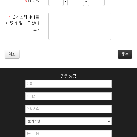
-
-
*
연락처
① 서비스 이용계약은 서비스 이용 희망자가 본 약관에 동의한
후 신청자의 실질 정보를 입력하여 회사에 신청하고 회사가 이
를 심사, 승낙함으로써 성립하며, 회사는 신청자의 실명 확인 절
*
플러스커리어를
차를 밟을 수 있습니다.
어떻게 알게 되셨나
② 회원가입시 입력한 ID는 변경할 수 없으며, 회원 1인당 한 개
요?
의 ID가 발급됩니다. 부득이한 경우로 인해 변경하고자 하는 경
우에는 해당 아이디를 해지하고 재가입해야 합니다.
③ 회사는 아래의 각 호에 해당하는 이용자에 대하여는 가입을
거절하거나 취소할 수 있으며, 실명으로 등록하지 않은 자의 일
취소
체의 권리를 제한할 수 있습니다.
1. 타인의 성명, 주민등록번호를 이용하여 신청할 경우
2. 개인정보를 허위로 기재하여 신청할 경우
간편상담
3. 경쟁 관게에 있는 이용자가 신청할 경우
4. 타인의 서비스 이용을 방해하거나, 정보를 도용한 경우
5. 기타 회사가 정한 이용신청서에 기재사항이 미비 된 경우
6. 이용자가 영업활동 또는 부정한 용도로 본 서비스를 이용할
경우
7. 회사의 정보를 사전 승낙 없이 전재, 변조, 복사하여 이용하
는 경우
8. 기타 회사가 정한 제반 사항을 위반하며 신청하는 경우
제5조 (서비스의 이용 및 중지)