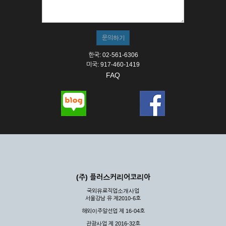
① 서비스의 이용은 연중무휴, 1일 24시간을 원칙으로 합니다.
② 시스템 점검, 교체 및 고장, 기술적인 이유, 국가비상사태, 정
전, 서비스 설비의 장애, 서비스 이용의 폭주 등의 정상적인 서비
스가 불가능할 경우 회사는 사전 공지나 예고 없이 서비스의 전
부 또는 일부를 일시적 또는 영구적으로 중지할 수 있습니다.
한국: 02-561-6306
③ 기타 회사는 서비스를 제공할 수 없는 합당한 사유가 발생한
미국: 917-460-1419
경우
FAQ
④ 회사는 제 2항 및 제 3항의 사유로 서비스의 제공이 일시적
으로 중지됨으로 인해 이용자 또는 제 3자가 입은 손해에 대하
여 배상하지 않습니다.
제3장 권리 및 의무
제6조 (회사의 의무)
① 회사는 특별한 사정이 없는 한 이용자가 신청한 후 즉시 서
비스를 이용할 수 있도록 하고 계속적, 안정적으로 서비스를 제
공할 수 있도록 최선의 노력을 다하여야 합니다.
(주) 플러스커리어코리아
② 회사는 이용자의 개인 신상 정보를 본인의 승낙 없이 타인에
국외유료직업소개사업
게 누설, 배포하여서는 안됩니다. 다만, 관계법령에 의하여 국가
서울강남 유 제2010-6호
기관 등의 합법적인 요구가 있는 경우에는 해당 되지 않습니다.
해외이주알선업 제 16-04호
③ 회사는 이용자로부터 제기되는 의견이나 불만이 정당하다고
인정할 경우에는 즉시 처리하여야 하며, 즉시 처리가 곤란한 경
관광사업 제 2016-32호