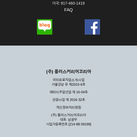
미국: 917-460-1419
FAQ
(주) 플러스커리어코리아
국외유료직업소개사업
서울강남 유 제2010-6호
해외이주알선업 제 16-04호
관광사업 제 2016-32호
개인정보처리방침
(주) 플러스커리어코리아
대표: 남광우
사업자등록번호 [214-88-59199]