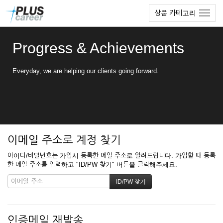
본
메
상품 카테고리
문
뉴
바
토
로
글
Progress & Achievements
가
하
기
기
Everyday, we are helping our clients going forward.
이메일 주소로 계정 찾기
아이디/비밀번호는 가입시 등록한 메일 주소로 알려드립니다. 가입할 때 등록
한 메일 주소를 입력하고 "ID/PW 찾기" 버튼을 클릭해주세요.
인증메일 재발송