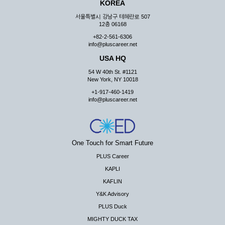
KOREA
서울특별시 강남구 테헤란로 507
12층 06168
+82-2-561-6306
info@pluscareer.net
USA HQ
54 W 40th St. #1121
New York, NY 10018
+1-917-460-1419
info@pluscareer.net
One Touch for Smart Future
PLUS Career
KAPLI
KAFLIN
Y&K Advisory
PLUS Duck
MIGHTY DUCK TAX