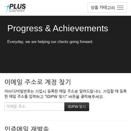
본
메
상품 카테고리
문
뉴
바
토
로
글
Progress & Achievements
가
하
기
기
Everyday, we are helping our clients going forward.
이메일 주소로 계정 찾기
아이디/비밀번호는 가입시 등록한 메일 주소로 알려드립니다. 가입할 때 등록
한 메일 주소를 입력하고 "ID/PW 찾기" 버튼을 클릭해주세요.
인증메일 재발송