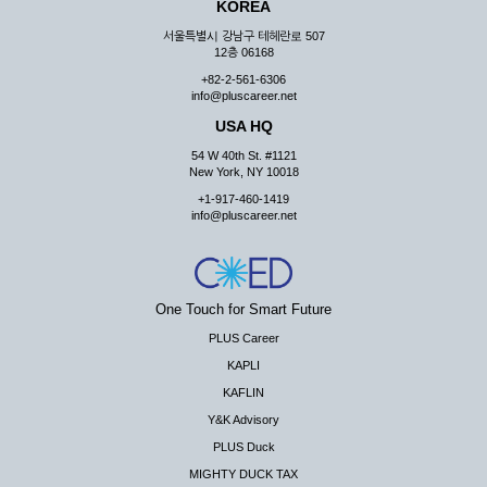
KOREA
서울특별시 강남구 테헤란로 507
12층 06168
+82-2-561-6306
info@pluscareer.net
USA HQ
54 W 40th St. #1121
New York, NY 10018
+1-917-460-1419
info@pluscareer.net
One Touch for Smart Future
PLUS Career
KAPLI
KAFLIN
Y&K Advisory
PLUS Duck
MIGHTY DUCK TAX