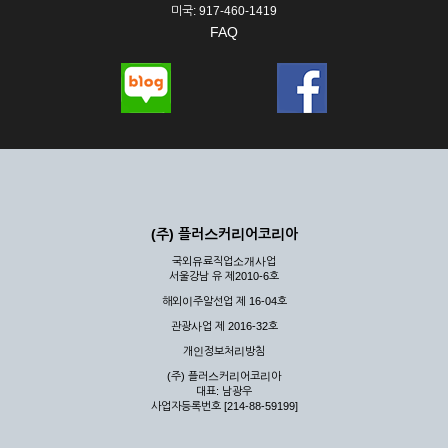
미국: 917-460-1419
FAQ
(주) 플러스커리어코리아
국외유료직업소개사업
서울강남 유 제2010-6호
해외이주알선업 제 16-04호
관광사업 제 2016-32호
개인정보처리방침
(주) 플러스커리어코리아
대표: 남광우
사업자등록번호 [214-88-59199]