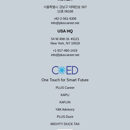
서울특별시 강남구 테헤란로 507
12층 06168
+82-2-561-6306
info@pluscareer.net
USA HQ
54 W 40th St. #1121
New York, NY 10018
+1-917-460-1419
info@pluscareer.net
One Touch for Smart Future
PLUS Career
KAPLI
KAFLIN
Y&K Advisory
PLUS Duck
MIGHTY DUCK TAX