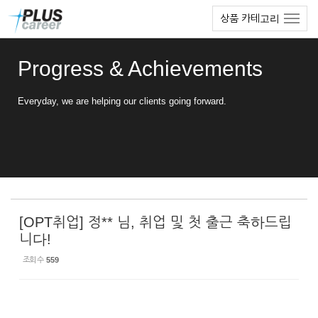
Sketchbook5, 스케치북5
Sketchbook5, 스케치북5
본
메
상품 카테고리
문
뉴
바
토
로
글
Progress & Achievements
가
하
기
기
Everyday, we are helping our clients going forward.
[OPT취업] 정** 님, 취업 및 첫 출근 축하드립
니다!
조회 수
559