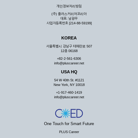
우 그 처리를 위해 노력해야 합니다.
개인정보처리방침
제7조 (회원의 의무)
(주) 플러스커리어코리아
대표: 남광우
① 회원은 ID와 비밀 번호에 관한 모든 관리의 책임이 있으며
사업자등록번호 [214-88-59199]
자신의 ID가 부정하게 사용된 경우, 이용자는 반드시 회사에 그
사실을 통보해야 합니다.
KOREA
② 회원은 이용신청서의 기재내용 중 변경된 내용이 있는 경우
서비스를 통하여 그 내용을 회사에 통지하여야 합니다.
서울특별시 강남구 테헤란로 507
12층 06168
③ 다른 회원의 ID와 비밀번호를 부당하게 사용하는 행위를
하지 않아야 합니다.
+82-2-561-6306
info@pluscareer.net
④ 회원은 회사의 서비스에서 타 사이트의 홍보행위를 하지 않
아야 하며 공공질서나 미풍약속에 위배되는 내용 혹은 저작권을
USA HQ
포함한 지적 재산권을 침해 할 수 있는 행동을 하지 않아야 합니
54 W 40th St. #1121
다.
New York, NY 10018
⑤ 회원은 회사의 사전 승낙 없이 서비스를 이용하여 어떠한 영
+1-917-460-1419
리 행위도 할 수 없습니다.
info@pluscareer.net
⑥ 회원은 관계법령, 약관의 규정, 이용안내 및 주의사항 등 회
사가 통지하는 사항을 준수하여야 하며, 기타 회사의 업무에 방
해되는 행위를 하여서는 아니 됩니다.
제8조 (회원의 관리)
One Touch for Smart Future
PLUS Career
① 회원은 언제든 이 약관에 대한 동의를 철회할 수 있습니다.