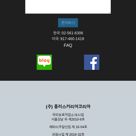
① 서비스의 이용은 연중무휴, 1일 24시간을 원칙으로 합니다.
② 시스템 점검, 교체 및 고장, 기술적인 이유, 국가비상사태, 정
전, 서비스 설비의 장애, 서비스 이용의 폭주 등의 정상적인 서비
스가 불가능할 경우 회사는 사전 공지나 예고 없이 서비스의 전
부 또는 일부를 일시적 또는 영구적으로 중지할 수 있습니다.
한국: 02-561-6306
③ 기타 회사는 서비스를 제공할 수 없는 합당한 사유가 발생한
미국: 917-460-1419
경우
FAQ
④ 회사는 제 2항 및 제 3항의 사유로 서비스의 제공이 일시적
으로 중지됨으로 인해 이용자 또는 제 3자가 입은 손해에 대하
여 배상하지 않습니다.
제3장 권리 및 의무
제6조 (회사의 의무)
① 회사는 특별한 사정이 없는 한 이용자가 신청한 후 즉시 서
비스를 이용할 수 있도록 하고 계속적, 안정적으로 서비스를 제
공할 수 있도록 최선의 노력을 다하여야 합니다.
(주) 플러스커리어코리아
② 회사는 이용자의 개인 신상 정보를 본인의 승낙 없이 타인에
국외유료직업소개사업
게 누설, 배포하여서는 안됩니다. 다만, 관계법령에 의하여 국가
서울강남 유 제2010-6호
기관 등의 합법적인 요구가 있는 경우에는 해당 되지 않습니다.
해외이주알선업 제 16-04호
③ 회사는 이용자로부터 제기되는 의견이나 불만이 정당하다고
인정할 경우에는 즉시 처리하여야 하며, 즉시 처리가 곤란한 경
관광사업 제 2016-32호