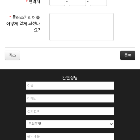
-
-
*
연락처
① 서비스 이용계약은 서비스 이용 희망자가 본 약관에 동의한
후 신청자의 실질 정보를 입력하여 회사에 신청하고 회사가 이
를 심사, 승낙함으로써 성립하며, 회사는 신청자의 실명 확인 절
*
플러스커리어를
차를 밟을 수 있습니다.
어떻게 알게 되셨나
② 회원가입시 입력한 ID는 변경할 수 없으며, 회원 1인당 한 개
요?
의 ID가 발급됩니다. 부득이한 경우로 인해 변경하고자 하는 경
우에는 해당 아이디를 해지하고 재가입해야 합니다.
③ 회사는 아래의 각 호에 해당하는 이용자에 대하여는 가입을
거절하거나 취소할 수 있으며, 실명으로 등록하지 않은 자의 일
취소
체의 권리를 제한할 수 있습니다.
1. 타인의 성명, 주민등록번호를 이용하여 신청할 경우
2. 개인정보를 허위로 기재하여 신청할 경우
간편상담
3. 경쟁 관게에 있는 이용자가 신청할 경우
4. 타인의 서비스 이용을 방해하거나, 정보를 도용한 경우
5. 기타 회사가 정한 이용신청서에 기재사항이 미비 된 경우
6. 이용자가 영업활동 또는 부정한 용도로 본 서비스를 이용할
경우
7. 회사의 정보를 사전 승낙 없이 전재, 변조, 복사하여 이용하
는 경우
8. 기타 회사가 정한 제반 사항을 위반하며 신청하는 경우
제5조 (서비스의 이용 및 중지)