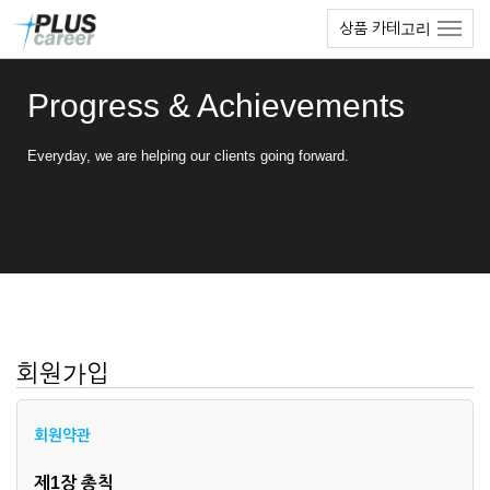
본
메
상품 카테고리
문
뉴
바
토
로
글
Progress & Achievements
가
하
기
기
Everyday, we are helping our clients going forward.
회원가입
회원약관
제1장 총칙