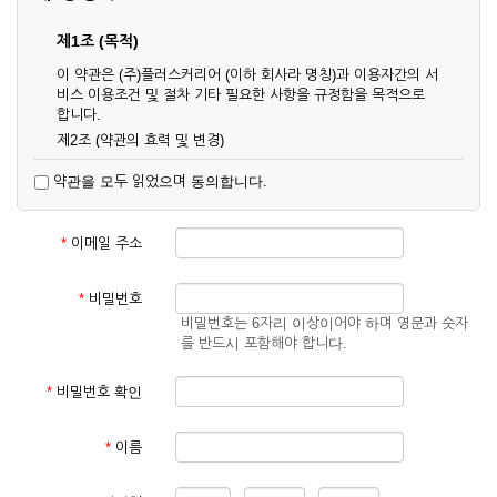
제1조 (목적)
이 약관은 (주)플러스커리어 (이하 회사라 명칭)과 이용자간의 서
비스 이용조건 및 절차 기타 필요한 사항을 규정함을 목적으로
합니다.
제2조 (약관의 효력 및 변경)
① 이 약관은 온라인으로 게시함과 동시에 효력이 발생되며, 영
약관을 모두 읽었으며 동의합니다.
업상 중요 하거나 합리적인 사유가 발생할 경우 온라인 공사를
통하여 변경할 수 있습니다.
② 회원은 변경된 약관에 동의하지 않을 경우 서비스 이용을 중
*
이메일 주소
단하고 이용계약을 해지할 수 있습니다. 약관의 효력 발생일 이
후의 계속적인 서비스 이용은 약관의 변경사항에 대해 동의한
것으로 간주됩니다.
*
비밀번호
비밀번호는 6자리 이상이어야 하며 영문과 숫자
제3조 (약관의 외 준칙)
를 반드시 포함해야 합니다.
이 약관에 명시되지 않은 사항은 회사의 공지, 이용안내 및 기타
관계법령의 규정에 따릅니다.
*
비밀번호 확인
제2장 서비스 이용 계약
*
이름
제4조 (이용계약의 성립)