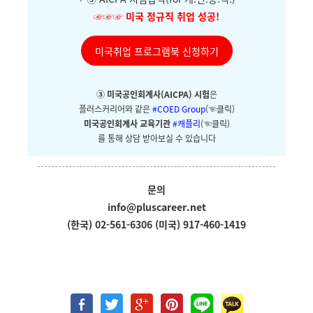
☞☞☞
미국 정규직 취업 성공!
미국취업 프로그램북 신청하기
③ 미국공인회계사(AICPA) 시험
은
플러스커리어와
같은
#COED Group
(☜클릭)
미국공인회계사 교육기관
#캐플리
(☜클릭)
를 통해 상담 받아보실 수 있습니다
문의
info@pluscareer.net
(한국) 02-561-6306
(미국) 917-460-1419