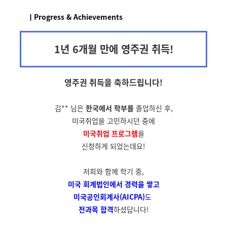
ㅣProgress & Achievements
1년 6개월 만에 영주권 취득!
영주권 취득을
축하드립니다!
김** 님은
한국에서 학부를
졸업하신 후,
미국취업을 고민하시던 중에
미국취업 프로그램
을
신청하게 되었는데요!
저희와 함께 학기 중,
미국 회계법인에서
경력을 쌓고
미국공인회계사(AICPA)
도
전과목 합격
하셨답니다!