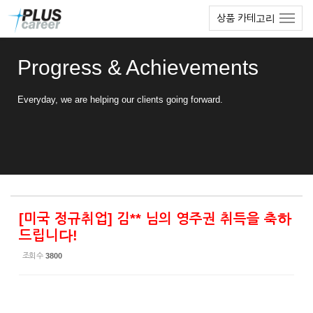
Sketchbook5, 스케치북5
Sketchbook5, 스케치북5
본
메
상품 카테고리
문
뉴
바
토
로
글
Progress & Achievements
가
하
기
기
Everyday, we are helping our clients going forward.
[미국 정규취업] 김** 님의 영주권 취득을 축하
드립니다!
조회 수
3800