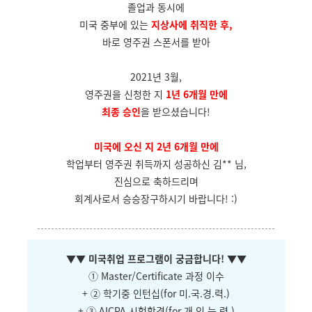
졸업과 동시에
미국 중부에 있는
지상사에 취직한 후,
바로 영주권 스폰서를 받아
2021년 3월,
영주권을 신청한 지
1년 6개월 만에
최종 승인
을 받으셨습니다!
미국에 오신 지 2년 6개월 만에
학업부터 영주권 취득까지 성공하신 김** 님,
진심으로 축하드리며
회계사로서 승승장구하시기 바랍니다! :)
▼
▼ 미국취업 프로그램이 궁금합니다!
▼
▼
① Master/Certificate 과정 이수
+ ② 학기중 인턴십(for 미.국.경.력.)
+ ③ AICPA 시험합격(for 개.인.능.력.)