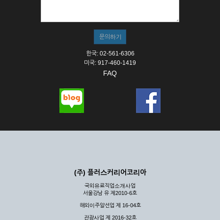
① 서비스의 이용은 연중무휴, 1일 24시간을 원칙으로 합니다.
② 시스템 점검, 교체 및 고장, 기술적인 이유, 국가비상사태, 정
전, 서비스 설비의 장애, 서비스 이용의 폭주 등의 정상적인 서비
스가 불가능할 경우 회사는 사전 공지나 예고 없이 서비스의 전
부 또는 일부를 일시적 또는 영구적으로 중지할 수 있습니다.
한국: 02-561-6306
③ 기타 회사는 서비스를 제공할 수 없는 합당한 사유가 발생한
미국: 917-460-1419
경우
FAQ
④ 회사는 제 2항 및 제 3항의 사유로 서비스의 제공이 일시적
으로 중지됨으로 인해 이용자 또는 제 3자가 입은 손해에 대하
여 배상하지 않습니다.
제3장 권리 및 의무
제6조 (회사의 의무)
① 회사는 특별한 사정이 없는 한 이용자가 신청한 후 즉시 서
비스를 이용할 수 있도록 하고 계속적, 안정적으로 서비스를 제
공할 수 있도록 최선의 노력을 다하여야 합니다.
(주) 플러스커리어코리아
② 회사는 이용자의 개인 신상 정보를 본인의 승낙 없이 타인에
국외유료직업소개사업
게 누설, 배포하여서는 안됩니다. 다만, 관계법령에 의하여 국가
서울강남 유 제2010-6호
기관 등의 합법적인 요구가 있는 경우에는 해당 되지 않습니다.
해외이주알선업 제 16-04호
③ 회사는 이용자로부터 제기되는 의견이나 불만이 정당하다고
인정할 경우에는 즉시 처리하여야 하며, 즉시 처리가 곤란한 경
관광사업 제 2016-32호