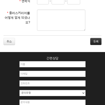
-
-
*
연락처
① 서비스 이용계약은 서비스 이용 희망자가 본 약관에 동의한
후 신청자의 실질 정보를 입력하여 회사에 신청하고 회사가 이
를 심사, 승낙함으로써 성립하며, 회사는 신청자의 실명 확인 절
*
플러스커리어를
차를 밟을 수 있습니다.
어떻게 알게 되셨나
② 회원가입시 입력한 ID는 변경할 수 없으며, 회원 1인당 한 개
요?
의 ID가 발급됩니다. 부득이한 경우로 인해 변경하고자 하는 경
우에는 해당 아이디를 해지하고 재가입해야 합니다.
③ 회사는 아래의 각 호에 해당하는 이용자에 대하여는 가입을
거절하거나 취소할 수 있으며, 실명으로 등록하지 않은 자의 일
취소
체의 권리를 제한할 수 있습니다.
1. 타인의 성명, 주민등록번호를 이용하여 신청할 경우
2. 개인정보를 허위로 기재하여 신청할 경우
간편상담
3. 경쟁 관게에 있는 이용자가 신청할 경우
4. 타인의 서비스 이용을 방해하거나, 정보를 도용한 경우
5. 기타 회사가 정한 이용신청서에 기재사항이 미비 된 경우
6. 이용자가 영업활동 또는 부정한 용도로 본 서비스를 이용할
경우
7. 회사의 정보를 사전 승낙 없이 전재, 변조, 복사하여 이용하
는 경우
8. 기타 회사가 정한 제반 사항을 위반하며 신청하는 경우
제5조 (서비스의 이용 및 중지)