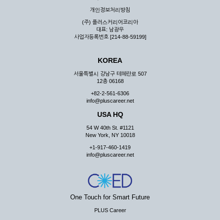
우 그 처리를 위해 노력해야 합니다.
개인정보처리방침
제7조 (회원의 의무)
(주) 플러스커리어코리아
대표: 남광우
① 회원은 ID와 비밀 번호에 관한 모든 관리의 책임이 있으며
사업자등록번호 [214-88-59199]
자신의 ID가 부정하게 사용된 경우, 이용자는 반드시 회사에 그
사실을 통보해야 합니다.
KOREA
② 회원은 이용신청서의 기재내용 중 변경된 내용이 있는 경우
서비스를 통하여 그 내용을 회사에 통지하여야 합니다.
서울특별시 강남구 테헤란로 507
12층 06168
③ 다른 회원의 ID와 비밀번호를 부당하게 사용하는 행위를
하지 않아야 합니다.
+82-2-561-6306
info@pluscareer.net
④ 회원은 회사의 서비스에서 타 사이트의 홍보행위를 하지 않
아야 하며 공공질서나 미풍약속에 위배되는 내용 혹은 저작권을
USA HQ
포함한 지적 재산권을 침해 할 수 있는 행동을 하지 않아야 합니
54 W 40th St. #1121
다.
New York, NY 10018
⑤ 회원은 회사의 사전 승낙 없이 서비스를 이용하여 어떠한 영
+1-917-460-1419
리 행위도 할 수 없습니다.
info@pluscareer.net
⑥ 회원은 관계법령, 약관의 규정, 이용안내 및 주의사항 등 회
사가 통지하는 사항을 준수하여야 하며, 기타 회사의 업무에 방
해되는 행위를 하여서는 아니 됩니다.
제8조 (회원의 관리)
One Touch for Smart Future
PLUS Career
① 회원은 언제든 이 약관에 대한 동의를 철회할 수 있습니다.