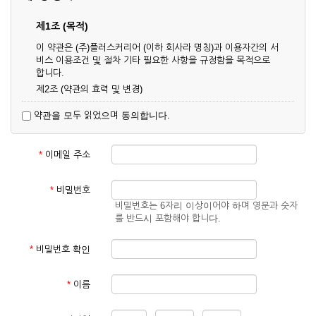
제1조 (목적)
이 약관은 (주)플러스커리어 (이하 회사라 명칭)과 이용자간의 서
비스 이용조건 및 절차 기타 필요한 사항을 규정함을 목적으로
합니다.
제2조 (약관의 효력 및 변경)
① 이 약관은 온라인으로 게시함과 동시에 효력이 발생되며, 영
약관을 모두 읽었으며 동의합니다.
업상 중요 하거나 합리적인 사유가 발생할 경우 온라인 공사를
통하여 변경할 수 있습니다.
② 회원은 변경된 약관에 동의하지 않을 경우 서비스 이용을 중
*
이메일 주소
단하고 이용계약을 해지할 수 있습니다. 약관의 효력 발생일 이
후의 계속적인 서비스 이용은 약관의 변경사항에 대해 동의한
것으로 간주됩니다.
*
비밀번호
비밀번호는 6자리 이상이어야 하며 영문과 숫자
제3조 (약관의 외 준칙)
를 반드시 포함해야 합니다.
이 약관에 명시되지 않은 사항은 회사의 공지, 이용안내 및 기타
관계법령의 규정에 따릅니다.
*
비밀번호 확인
제2장 서비스 이용 계약
*
이름
제4조 (이용계약의 성립)