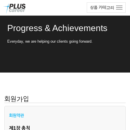
본
메
상품 카테고리
문
뉴
바
토
로
글
Progress & Achievements
가
하
기
기
Everyday, we are helping our clients going forward.
회원가입
회원약관
제1장 총칙