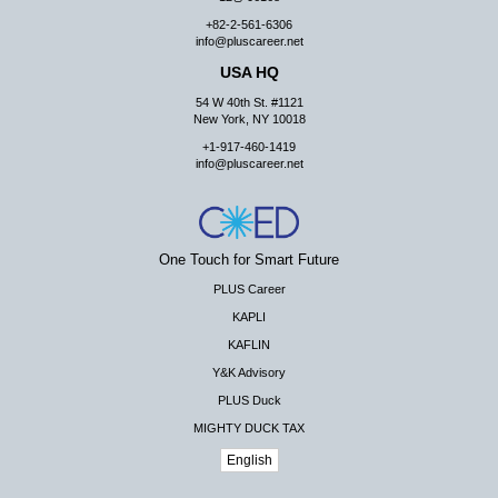
+82-2-561-6306
info@pluscareer.net
USA HQ
54 W 40th St. #1121
New York, NY 10018
+1-917-460-1419
info@pluscareer.net
One Touch for Smart Future
PLUS Career
KAPLI
KAFLIN
Y&K Advisory
PLUS Duck
MIGHTY DUCK TAX
English