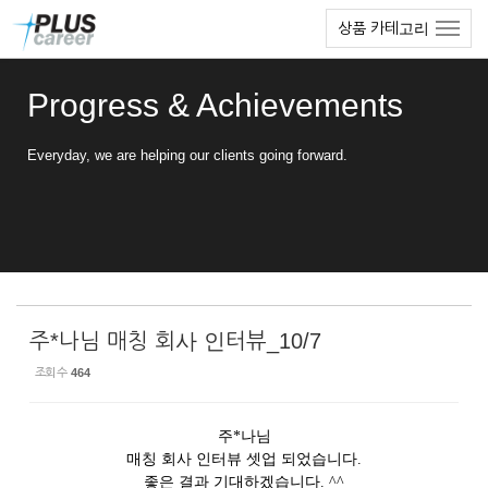
Sketchbook5, 스케치북5
Sketchbook5, 스케치북5
본
메
상품 카테고리
문
뉴
바
토
로
글
Progress & Achievements
가
하
기
기
Everyday, we are helping our clients going forward.
주*나님 매칭 회사 인터뷰_10/7
조회 수
464
주*나님
매칭 회사 인터뷰 셋업 되었습니다.
좋은 결과 기대하겠습니다. ^^