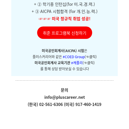
+ ②
학기중 인턴십(for 미.국.경.력.)
+ ③ AICPA 시험합격 (for 개.인.능.력.)
☞☞☞
미국 정규직 취업 성공!
취준 프로그램북 신청하기
미국공인회계사(AICPA) 시험
은
플러스커리어와
같은
#COED Group
(☜클릭)
미국공인회계사 교육기관
#캐플리
(☜클릭)
를 통해 상담 받아보실 수 있습니다
문의
info@pluscareer.net
(한국) 02-561-6306
(미국) 917-460-1419