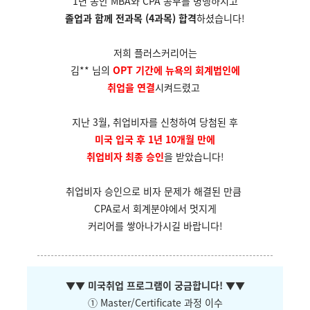
1년 동안 MBA와 CPA 공부를 병행하시고
졸업과 함께 전과목 (4과목) 합격
하셨습니다!
저희 플러스커리어는
김** 님의
OPT 기간에 뉴욕의 회계법인에
취업을 연결
시켜드렸고
지난 3월, 취업비자를 신청하여 당첨된 후
미국 입국 후 1년 10개월 만에
취업비자 최종 승인
을 받았습니다!
취업비자 승인으로 비자 문제가 해결된 만큼
CPA로서 회계분야에서 멋지게
커리어를
쌓아나가시길 바랍니다!
▼
▼ 미국취업 프로그램이 궁금합니다!
▼
▼
① Master/Certificate 과정 이수