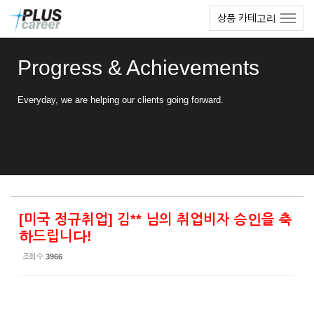
Sketchbook5, 스케치북5
Sketchbook5, 스케치북5
본
메
상품 카테고리
문
뉴
바
토
로
글
Progress & Achievements
가
하
기
기
Everyday, we are helping our clients going forward.
[미국 정규취업] 김** 님의 취업비자 승인을 축
하드립니다!
조회 수
3966