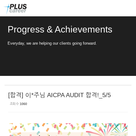
Sketchbook5, 스케치북5
Sketchbook5, 스케치북5
본
메
문
뉴
바
토
로
글
Progress & Achievements
가
하
기
기
Everyday, we are helping our clients going forward.
[합격] 이*주님 AICPA AUDIT 합격!_5/5
조회 수
1060