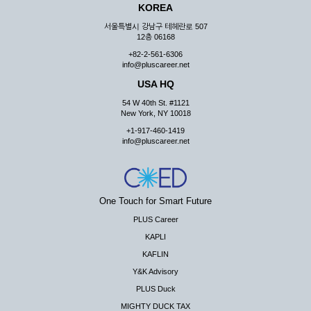
KOREA
서울특별시 강남구 테헤란로 507
12층 06168
+82-2-561-6306
info@pluscareer.net
USA HQ
54 W 40th St. #1121
New York, NY 10018
+1-917-460-1419
info@pluscareer.net
One Touch for Smart Future
PLUS Career
KAPLI
KAFLIN
Y&K Advisory
PLUS Duck
MIGHTY DUCK TAX