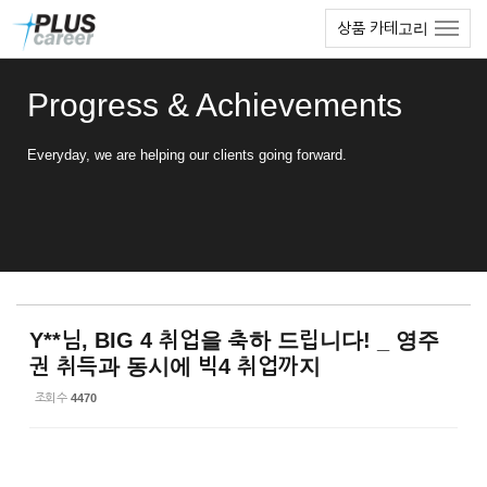
Sketchbook5, 스케치북5
Sketchbook5, 스케치북5
본
메
상품 카테고리
문
뉴
바
토
로
글
Progress & Achievements
가
하
기
기
Everyday, we are helping our clients going forward.
Y**님, BIG 4 취업을 축하 드립니다! _ 영주
권 취득과 동시에 빅4 취업까지
조회 수
4470