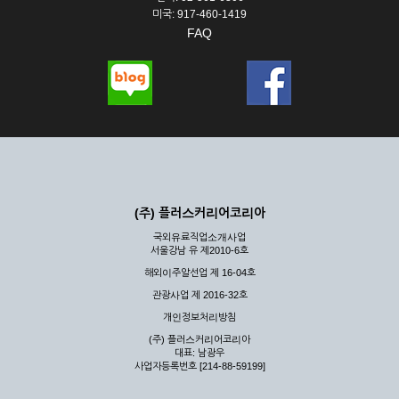
미국: 917-460-1419
FAQ
(주) 플러스커리어코리아
국외유료직업소개사업
서울강남 유 제2010-6호
해외이주알선업 제 16-04호
관광사업 제 2016-32호
개인정보처리방침
(주) 플러스커리어코리아
대표: 남광우
사업자등록번호 [214-88-59199]