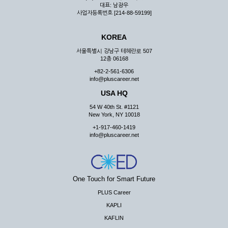
대표: 남광우
사업자등록번호 [214-88-59199]
KOREA
서울특별시 강남구 테헤란로 507
12층 06168
+82-2-561-6306
info@pluscareer.net
USA HQ
54 W 40th St. #1121
New York, NY 10018
+1-917-460-1419
info@pluscareer.net
One Touch for Smart Future
PLUS Career
KAPLI
KAFLIN