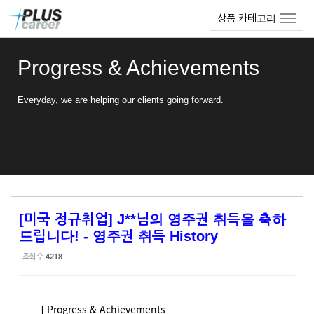
Sketchbook5, 스케치북5
Sketchbook5, 스케치북5
본
메
상품 카테고리
문
뉴
바
토
로
글
Progress & Achievements
가
하
기
기
Everyday, we are helping our clients going forward.
[미국 정규취업] J**님의 영주권 취득을 축하
드립니다! - 영주권 취득 History
조회 수
4218
ㅣProgress & Achievements