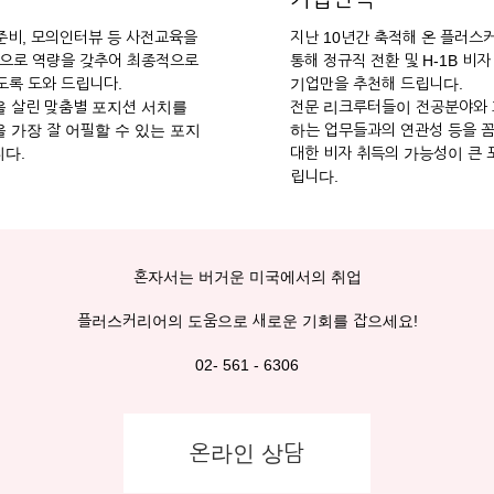
 준비, 모의인터뷰 등 사전교육을
지난 10년간 축적해 온 플러스
으로 역량을 갖추어 최종적으로
통해 정규직 전환 및 H-1B 비
록 도와 드립니다.
기업만을 추천해 드립니다.
 살린 맞춤별 포지션 서치를
전문 리크루터들이 전공분야와
 가장 잘 어필할 수 있는 포지
하는 업무들과의 연관성 등을 
다.
대한 비자 취득의 가능성이 큰 
립니다.
혼자서는 버거운 미국에서의 취업
플러스커리어의 도움으로 새로운 기회를 잡으세요!
02- 561 - 6306
온라인 상담