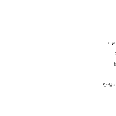
이전
민**님