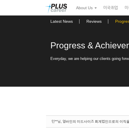
Sketchbook5, 스케치북5
Sketchbook5, 스케치북5
본
메
About Us
미국취업
미
문
뉴
바
토
로
글
Latest News
Reviews
Progre
가
하
기
기
Progress & Achieve
Everyday, we are helping our clients going forw
민**님, 얼바인의 미드사이즈 회계법인으로의 이직