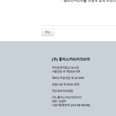
2. 개인정보를 허위로 기재하여 신청할 경우
*
플러스커리어를 어떻게 알게 되셨나
3. 경쟁 관게에 있는 이용자가 신청할 경우
4. 타인의 서비스 이용을 방해하거나, 정보를
5. 기타 회사가 정한 이용신청서에 기재사항이 
6. 이용자가 영업활동 또는 부정한 용도로 본
7. 회사의 정보를 사전 승낙 없이 전재, 변조
취소
8. 기타 회사가 정한 제반 사항을 위반하며 신
제5조 (서비스의 이용 및 중지)
① 서비스의 이용은 연중무휴, 1일 24시간을 
② 시스템 점검, 교체 및 고장, 기술적인 이유
(주) 플러스커리어코리아
이 서비스의 전부 또는 일부를 일시적 또는 영
국외유료직업소개사업
③ 기타 회사는 서비스를 제공할 수 없는 합당
서울강남 유 제2010-6호
④ 회사는 제 2항 및 제 3항의 사유로 서비
해외이주알선업 제 16-04호
제3장 권리 및 의무
관광사업 제 2016-32호
개인정보처리방침
제6조 (회사의 의무)
(주) 플러스커리어코리아
대표: 남광우
① 회사는 특별한 사정이 없는 한 이용자가 신
사업자등록번호 [214-88-59199]
② 회사는 이용자의 개인 신상 정보를 본인의 
되지 않습니다.