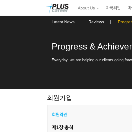
본
메
About Us
미국취업
미
문
뉴
바
토
로
글
Latest News
Reviews
Progre
가
하
기
기
Progress & Achieve
Everyday, we are helping our clients going forw
회원가입
회원약관
제1장 총칙