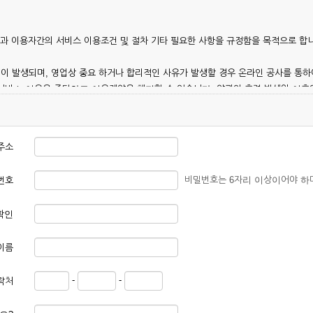
칭)과 이용자간의 서비스 이용조건 및 절차 기타 필요한 사항을 규정함을 목적으로 합
이 발생되며, 영업상 중요 하거나 합리적인 사유가 발생할 경우 온라인 공사를 통하
 서비스 이용을 중단하고 이용계약을 해지할 수 있습니다. 약관의 효력 발생일 이
 이용안내 및 기타 관계법령의 규정에 따릅니다.
주소
비밀번호는 6자리 이상이어야 하
번호
확인
본 약관에 동의한 후 신청자의 실질 정보를 입력하여 회사에 신청하고 회사가 이를 
이름
, 회원 1인당 한 개의 ID가 발급됩니다. 부득이한 경우로 인해 변경하고자 하는 경
-
-
락처
대하여는 가입을 거절하거나 취소할 수 있으며, 실명으로 등록하지 않은 자의 일체의
청할 경우