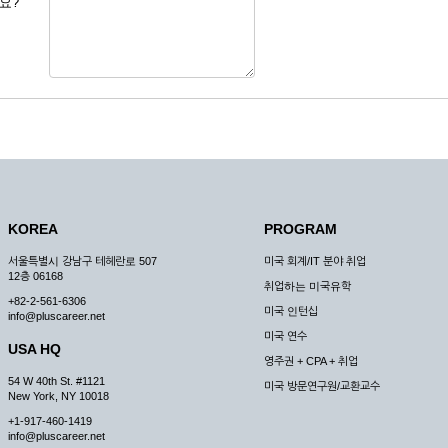
요?
 도용한 경우
미비 된 경우
 서비스를 이용할 경우
, 복사하여 이용하는 경우
청하는 경우
원칙으로 합니다.
, 국가비상사태, 정전, 서비스 설비의 장애, 서비스 이용의 폭주 등의 정상적인 서비
KOREA
PROGRAM
구적으로 중지할 수 있습니다.
서울특별시 강남구 테헤란로 507
미국 회계/IT 분야 취업
한 사유가 발생한 경우
12층 06168
취업하는 미국유학
스의 제공이 일시적으로 중지됨으로 인해 이용자 또는 제 3자가 입은 손해에 대하여 
+82-2-561-6306
미국 인턴십
info@pluscareer.net
미국 연수
USA HQ
영주권 + CPA + 취업
54 W 40th St. #1121
미국 방문연구원/교환교수
New York, NY 10018
청한 후 즉시 서비스를 이용할 수 있도록 하고 계속적, 안정적으로 서비스를 제공할
+1-917-460-1419
승낙 없이 타인에게 누설, 배포하여서는 안됩니다. 다만, 관계법령에 의하여 국가
info@pluscareer.net