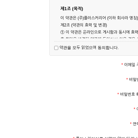
제1조 (목적)
이 약관은 (주)플러스커리어 (이하 회사라 명
제2조 (약관의 효력 및 변경)
① 이 약관은 온라인으로 게시함과 동시에 효력
② 회원은 변경된 약관에 동의하지 않을 경우
대해 동의한 것으로 간주됩니다.
약관을 모두 읽었으며 동의합니다.
제3조 (약관의 외 준칙)
이 약관에 명시되지 않은 사항은 회사의 공지,
*
이메일 
제2장 서비스 이용 계약
*
비밀
제4조 (이용계약의 성립)
*
비밀번호 
① 서비스 이용계약은 서비스 이용 희망자가 
의 실명 확인 절차를 밟을 수 있습니다.
*
② 회원가입시 입력한 ID는 변경할 수 없으며
다.
*
연
③ 회사는 아래의 각 호에 해당하는 이용자에 
1. 타인의 성명, 주민등록번호를 이용하여 신