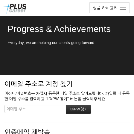
본
메
상품 카테고리
문
뉴
바
토
로
글
Progress & Achievements
가
하
기
기
Everyday, we are helping our clients going forward.
이메일 주소로 계정 찾기
아이디/비밀번호는 가입시 등록한 메일 주소로 알려드립니다. 가입할 때 등록
한 메일 주소를 입력하고 "ID/PW 찾기" 버튼을 클릭해주세요.
인증메일 재발송