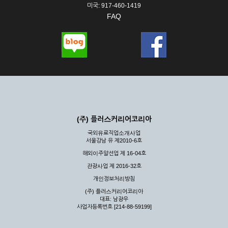
미국: 917-460-1419
FAQ
(주) 플러스커리어코리아
국외유료직업소개사업
서울강남 유 제2010-6호
해외이주알선업 제 16-04호
관광사업 제 2016-32호
개인정보처리방침
(주) 플러스커리어코리아
대표: 남광우
사업자등록번호 [214-88-59199]