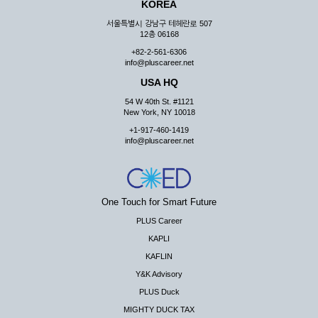
KOREA
서울특별시 강남구 테헤란로 507
12층 06168
+82-2-561-6306
info@pluscareer.net
USA HQ
54 W 40th St. #1121
New York, NY 10018
+1-917-460-1419
info@pluscareer.net
One Touch for Smart Future
PLUS Career
KAPLI
KAFLIN
Y&K Advisory
PLUS Duck
MIGHTY DUCK TAX