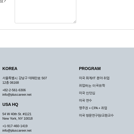
요?
 도용한 경우
미비 된 경우
 서비스를 이용할 경우
, 복사하여 이용하는 경우
청하는 경우
원칙으로 합니다.
, 국가비상사태, 정전, 서비스 설비의 장애, 서비스 이용의 폭주 등의 정상적인 서비
KOREA
PROGRAM
구적으로 중지할 수 있습니다.
서울특별시 강남구 테헤란로 507
미국 회계/IT 분야 취업
한 사유가 발생한 경우
12층 06168
취업하는 미국유학
스의 제공이 일시적으로 중지됨으로 인해 이용자 또는 제 3자가 입은 손해에 대하여 
+82-2-561-6306
미국 인턴십
info@pluscareer.net
미국 연수
USA HQ
영주권 + CPA + 취업
54 W 40th St. #1121
미국 방문연구원/교환교수
New York, NY 10018
청한 후 즉시 서비스를 이용할 수 있도록 하고 계속적, 안정적으로 서비스를 제공할
+1-917-460-1419
승낙 없이 타인에게 누설, 배포하여서는 안됩니다. 다만, 관계법령에 의하여 국가
info@pluscareer.net