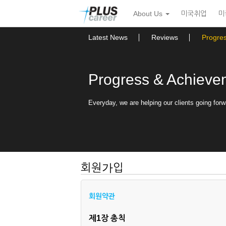
본
메
About Us
미국취업
미
문
뉴
바
토
로
글
Latest News
Reviews
Progre
가
하
기
기
Progress & Achieve
Everyday, we are helping our clients going forw
회원가입
회원약관
제1장 총칙