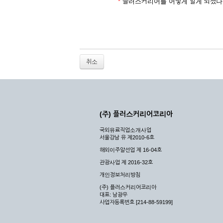
2. 개인정보를 허위로 기재하여 신청할 경우
*
플러스커리어를 어떻게 알게 되셨나
3. 경쟁 관게에 있는 이용자가 신청할 경우
4. 타인의 서비스 이용을 방해하거나, 정보를
5. 기타 회사가 정한 이용신청서에 기재사항이 
6. 이용자가 영업활동 또는 부정한 용도로 본
7. 회사의 정보를 사전 승낙 없이 전재, 변조
취소
8. 기타 회사가 정한 제반 사항을 위반하며 신
제5조 (서비스의 이용 및 중지)
① 서비스의 이용은 연중무휴, 1일 24시간을 
② 시스템 점검, 교체 및 고장, 기술적인 이유
(주) 플러스커리어코리아
이 서비스의 전부 또는 일부를 일시적 또는 영
국외유료직업소개사업
③ 기타 회사는 서비스를 제공할 수 없는 합당
서울강남 유 제2010-6호
④ 회사는 제 2항 및 제 3항의 사유로 서비
해외이주알선업 제 16-04호
제3장 권리 및 의무
관광사업 제 2016-32호
개인정보처리방침
제6조 (회사의 의무)
(주) 플러스커리어코리아
대표: 남광우
① 회사는 특별한 사정이 없는 한 이용자가 신
사업자등록번호 [214-88-59199]
② 회사는 이용자의 개인 신상 정보를 본인의 
되지 않습니다.