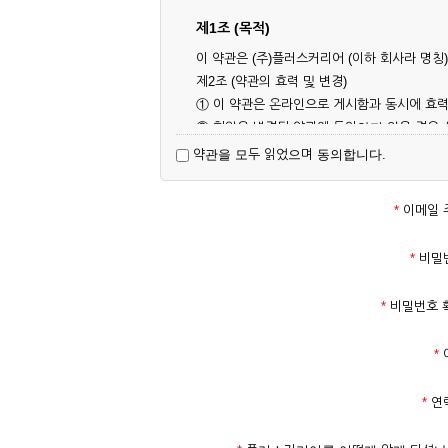
제1조 (목적)
이 약관은 (주)플러스커리어 (이하 회사라 명
제2조 (약관의 효력 및 변경)
① 이 약관은 온라인으로 게시함과 동시에 효력
② 회원은 변경된 약관에 동의하지 않을 경우
대해 동의한 것으로 간주됩니다.
약관을 모두 읽었으며 동의합니다.
제3조 (약관의 외 준칙)
이 약관에 명시되지 않은 사항은 회사의 공지,
*
이메일 
제2장 서비스 이용 계약
*
비밀
제4조 (이용계약의 성립)
*
비밀번호 
① 서비스 이용계약은 서비스 이용 희망자가 
의 실명 확인 절차를 밟을 수 있습니다.
*
② 회원가입시 입력한 ID는 변경할 수 없으며
다.
*
연
③ 회사는 아래의 각 호에 해당하는 이용자에 
1. 타인의 성명, 주민등록번호를 이용하여 신