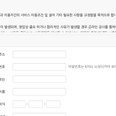
칭)과 이용자간의 서비스 이용조건 및 절차 기타 필요한 사항을 규정함을 목적으로 합
이 발생되며, 영업상 중요 하거나 합리적인 사유가 발생할 경우 온라인 공사를 통하
 서비스 이용을 중단하고 이용계약을 해지할 수 있습니다. 약관의 효력 발생일 이
 이용안내 및 기타 관계법령의 규정에 따릅니다.
주소
비밀번호는 6자리 이상이어야 하
번호
확인
본 약관에 동의한 후 신청자의 실질 정보를 입력하여 회사에 신청하고 회사가 이를 
이름
, 회원 1인당 한 개의 ID가 발급됩니다. 부득이한 경우로 인해 변경하고자 하는 경
-
-
락처
대하여는 가입을 거절하거나 취소할 수 있으며, 실명으로 등록하지 않은 자의 일체의
청할 경우