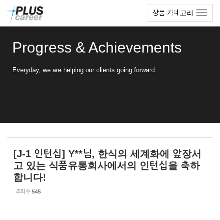
Sketchbook5, 스케치북5
Sketchbook5, 스케치북5
본
메
상품 카테고리
문
뉴
바
토
로
글
Progress & Achievements
가
하
기
기
Everyday, we are helping our clients going forward.
[J-1 인턴십] Y**님, 한식의 세계화에 앞장서
고 있는 식품유통회사에서의 인턴십을 축하
합니다!
조회 수
545