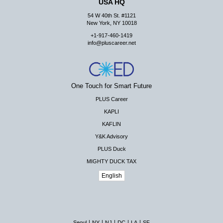
USA HQ
54 W 40th St. #1121
New York, NY 10018
+1-917-460-1419
info@pluscareer.net
One Touch for Smart Future
PLUS Career
KAPLI
KAFLIN
Y&K Advisory
PLUS Duck
MIGHTY DUCK TAX
English
|
|
|
|
|
Seoul
NY
NJ
DC
LA
SF