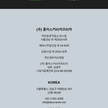
(주) 플러스커리어코리아
국외유료직업소개사업
서울강남 유 제2010-6호
해외이주알선업 제 16-04호
관광사업 제 2016-32호
개인정보처리방침
(주) 플러스커리어코리아
대표: 남광우
사업자등록번호 [214-88-59199]
KOREA
서울특별시 강남구 테헤란로 507
12층 06168
+82-2-561-6306
info@pluscareer.net