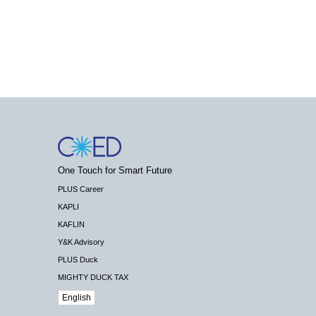
One Touch for Smart Future
PLUS Career
KAPLI
KAFLIN
Y&K Advisory
PLUS Duck
MIGHTY DUCK TAX
English