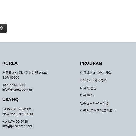
KOREA
PROGRAM
서울특별시 강남구 테헤란로 507
미국 회계/IT 분야 취업
12층 06168
취업하는 미국유학
+82-2-561-6306
미국 인턴십
info@pluscareer.net
미국 연수
USA HQ
영주권 + CPA + 취업
54 W 40th St. #1121
미국 방문연구원/교환교수
New York, NY 10018
+1-917-460-1419
info@pluscareer.net