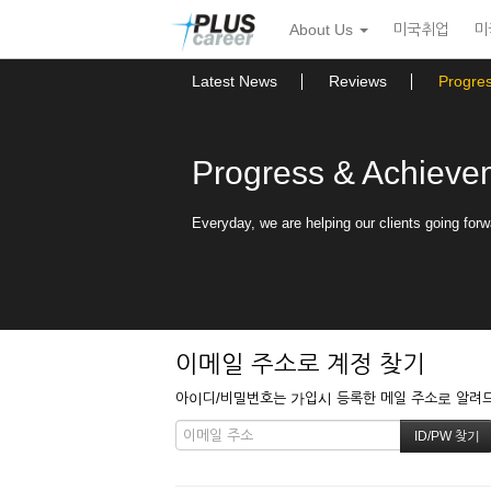
본
메
About Us
미국취업
미
문
뉴
바
토
로
글
Latest News
Reviews
Progre
가
하
기
기
Progress & Achieve
Everyday, we are helping our clients going forw
이메일 주소로 계정 찾기
아이디/비밀번호는 가입시 등록한 메일 주소로 알려드립