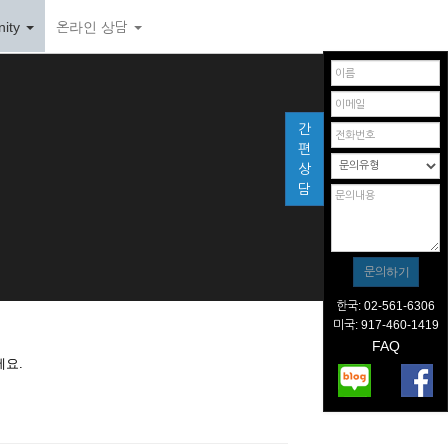
ity
온라인 상담
간
편
상
담
한국: 02-561-6306
미국: 917-460-1419
FAQ
세요.