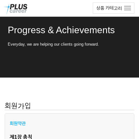
본
메
상품 카테고리
문
뉴
바
토
로
글
Progress & Achievements
가
하
기
기
Everyday, we are helping our clients going forward.
회원가입
회원약관
제1장 총칙