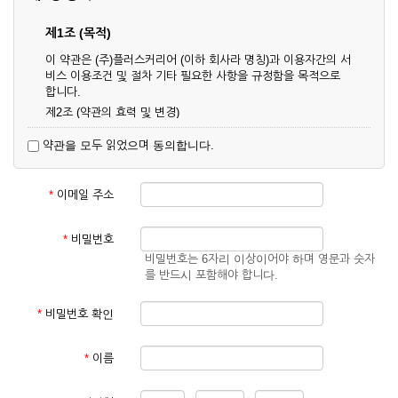
제1조 (목적)
이 약관은 (주)플러스커리어 (이하 회사라 명칭)과 이용자간의 서
비스 이용조건 및 절차 기타 필요한 사항을 규정함을 목적으로
합니다.
제2조 (약관의 효력 및 변경)
① 이 약관은 온라인으로 게시함과 동시에 효력이 발생되며, 영
약관을 모두 읽었으며 동의합니다.
업상 중요 하거나 합리적인 사유가 발생할 경우 온라인 공사를
통하여 변경할 수 있습니다.
② 회원은 변경된 약관에 동의하지 않을 경우 서비스 이용을 중
*
이메일 주소
단하고 이용계약을 해지할 수 있습니다. 약관의 효력 발생일 이
후의 계속적인 서비스 이용은 약관의 변경사항에 대해 동의한
것으로 간주됩니다.
*
비밀번호
비밀번호는 6자리 이상이어야 하며 영문과 숫자
제3조 (약관의 외 준칙)
를 반드시 포함해야 합니다.
이 약관에 명시되지 않은 사항은 회사의 공지, 이용안내 및 기타
관계법령의 규정에 따릅니다.
*
비밀번호 확인
제2장 서비스 이용 계약
*
이름
제4조 (이용계약의 성립)