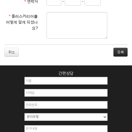
-
-
*
연락처
① 서비스 이용계약은 서비스 이용 희망자가 본 약관에 동의한
후 신청자의 실질 정보를 입력하여 회사에 신청하고 회사가 이
를 심사, 승낙함으로써 성립하며, 회사는 신청자의 실명 확인 절
*
플러스커리어를
차를 밟을 수 있습니다.
어떻게 알게 되셨나
② 회원가입시 입력한 ID는 변경할 수 없으며, 회원 1인당 한 개
요?
의 ID가 발급됩니다. 부득이한 경우로 인해 변경하고자 하는 경
우에는 해당 아이디를 해지하고 재가입해야 합니다.
③ 회사는 아래의 각 호에 해당하는 이용자에 대하여는 가입을
거절하거나 취소할 수 있으며, 실명으로 등록하지 않은 자의 일
취소
체의 권리를 제한할 수 있습니다.
1. 타인의 성명, 주민등록번호를 이용하여 신청할 경우
2. 개인정보를 허위로 기재하여 신청할 경우
간편상담
3. 경쟁 관게에 있는 이용자가 신청할 경우
4. 타인의 서비스 이용을 방해하거나, 정보를 도용한 경우
5. 기타 회사가 정한 이용신청서에 기재사항이 미비 된 경우
6. 이용자가 영업활동 또는 부정한 용도로 본 서비스를 이용할
경우
7. 회사의 정보를 사전 승낙 없이 전재, 변조, 복사하여 이용하
는 경우
8. 기타 회사가 정한 제반 사항을 위반하며 신청하는 경우
제5조 (서비스의 이용 및 중지)