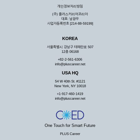
우 그 처리를 위해 노력해야 합니다.
개인정보처리방침
제7조 (회원의 의무)
(주) 플러스커리어코리아
대표: 남광우
① 회원은 ID와 비밀 번호에 관한 모든 관리의 책임이 있으며
사업자등록번호 [214-88-59199]
자신의 ID가 부정하게 사용된 경우, 이용자는 반드시 회사에 그
사실을 통보해야 합니다.
KOREA
② 회원은 이용신청서의 기재내용 중 변경된 내용이 있는 경우
서비스를 통하여 그 내용을 회사에 통지하여야 합니다.
서울특별시 강남구 테헤란로 507
12층 06168
③ 다른 회원의 ID와 비밀번호를 부당하게 사용하는 행위를
하지 않아야 합니다.
+82-2-561-6306
info@pluscareer.net
④ 회원은 회사의 서비스에서 타 사이트의 홍보행위를 하지 않
아야 하며 공공질서나 미풍약속에 위배되는 내용 혹은 저작권을
USA HQ
포함한 지적 재산권을 침해 할 수 있는 행동을 하지 않아야 합니
54 W 40th St. #1121
다.
New York, NY 10018
⑤ 회원은 회사의 사전 승낙 없이 서비스를 이용하여 어떠한 영
+1-917-460-1419
리 행위도 할 수 없습니다.
info@pluscareer.net
⑥ 회원은 관계법령, 약관의 규정, 이용안내 및 주의사항 등 회
사가 통지하는 사항을 준수하여야 하며, 기타 회사의 업무에 방
해되는 행위를 하여서는 아니 됩니다.
제8조 (회원의 관리)
One Touch for Smart Future
PLUS Career
① 회원은 언제든 이 약관에 대한 동의를 철회할 수 있습니다.