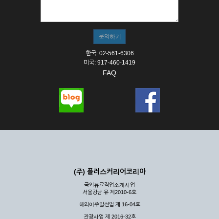
① 서비스의 이용은 연중무휴, 1일 24시간을 원칙으로 합니다.
② 시스템 점검, 교체 및 고장, 기술적인 이유, 국가비상사태, 정
전, 서비스 설비의 장애, 서비스 이용의 폭주 등의 정상적인 서비
스가 불가능할 경우 회사는 사전 공지나 예고 없이 서비스의 전
부 또는 일부를 일시적 또는 영구적으로 중지할 수 있습니다.
한국: 02-561-6306
③ 기타 회사는 서비스를 제공할 수 없는 합당한 사유가 발생한
미국: 917-460-1419
경우
FAQ
④ 회사는 제 2항 및 제 3항의 사유로 서비스의 제공이 일시적
으로 중지됨으로 인해 이용자 또는 제 3자가 입은 손해에 대하
여 배상하지 않습니다.
제3장 권리 및 의무
제6조 (회사의 의무)
① 회사는 특별한 사정이 없는 한 이용자가 신청한 후 즉시 서
비스를 이용할 수 있도록 하고 계속적, 안정적으로 서비스를 제
공할 수 있도록 최선의 노력을 다하여야 합니다.
(주) 플러스커리어코리아
② 회사는 이용자의 개인 신상 정보를 본인의 승낙 없이 타인에
국외유료직업소개사업
게 누설, 배포하여서는 안됩니다. 다만, 관계법령에 의하여 국가
서울강남 유 제2010-6호
기관 등의 합법적인 요구가 있는 경우에는 해당 되지 않습니다.
해외이주알선업 제 16-04호
③ 회사는 이용자로부터 제기되는 의견이나 불만이 정당하다고
인정할 경우에는 즉시 처리하여야 하며, 즉시 처리가 곤란한 경
관광사업 제 2016-32호