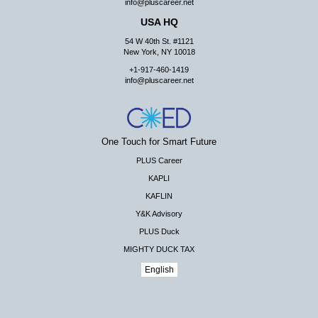
info@pluscareer.net
USA HQ
54 W 40th St. #1121
New York, NY 10018
+1-917-460-1419
info@pluscareer.net
One Touch for Smart Future
PLUS Career
KAPLI
KAFLIN
Y&K Advisory
PLUS Duck
MIGHTY DUCK TAX
English