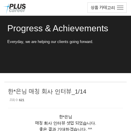
Sketchbook5, 스케치북5
Sketchbook5, 스케치북5
본
메
상품 카테고리
문
뉴
바
토
로
글
Progress & Achievements
가
하
기
기
Everyday, we are helping our clients going forward.
한*은님 매칭 회사 인터뷰_1/14
조회 수
621
한*은님
매칭 회사 인터뷰 셋업 되었습니다.
좋은 결과 기대하겠습니다. ^^