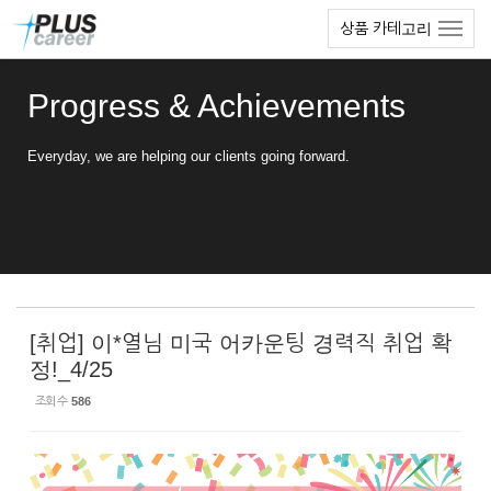
Sketchbook5, 스케치북5
Sketchbook5, 스케치북5
본
메
상품 카테고리
문
뉴
바
토
로
글
Progress & Achievements
가
하
기
기
Everyday, we are helping our clients going forward.
[취업] 이*열님 미국 어카운팅 경력직 취업 확
정!_4/25
조회 수
586