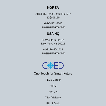
KOREA
서울특별시 강남구 테헤란로 507
12층 06168
+82-2-561-6306
info@pluscareer.net
USA HQ
54 W 40th St. #1121
New York, NY 10018
+1-917-460-1419
info@pluscareer.net
One Touch for Smart Future
PLUS Career
KAPLI
KAFLIN
Y&K Advisory
PLUS Duck