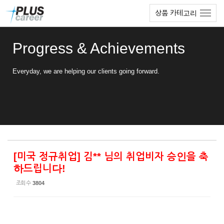
Sketchbook5, 스케치북5
Sketchbook5, 스케치북5
본
메
상품 카테고리
문
뉴
바
토
로
글
Progress & Achievements
가
하
기
기
Everyday, we are helping our clients going forward.
[미국 정규취업] 김** 님의 취업비자 승인을 축
하드립니다!
조회 수
3804