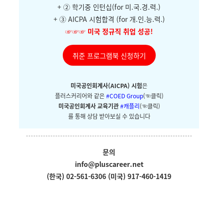
+ ②
학기중 인턴십(for 미.국.경.력.)
+ ③ AICPA 시험합격 (for 개.인.능.력.)
☞☞☞
미국 정규직 취업 성공!
취준 프로그램북 신청하기
미국공인회계사(AICPA) 시험
은
플러스커리어와
같은
#COED Group
(☜클릭)
미국공인회계사 교육기관
#캐플리
(☜클릭)
를 통해 상담 받아보실 수 있습니다
문의
info@pluscareer.net
(한국) 02-561-6306
(미국) 917-460-1419