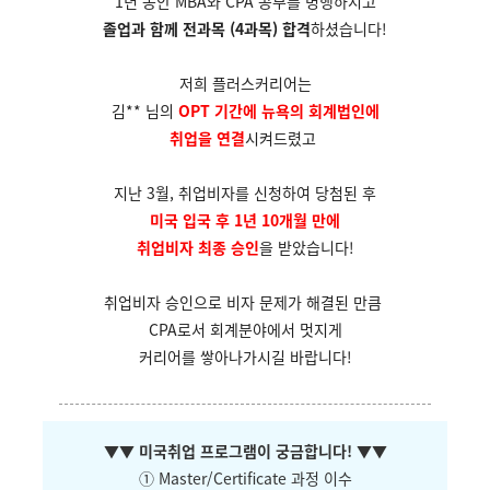
1년 동안 MBA와 CPA 공부를 병행하시고
졸업과 함께 전과목 (4과목) 합격
하셨습니다!
저희 플러스커리어는
김** 님의
OPT 기간에 뉴욕의 회계법인에
취업을 연결
시켜드렸고
지난 3월, 취업비자를 신청하여 당첨된 후
미국 입국 후 1년 10개월 만에
취업비자 최종 승인
을 받았습니다!
취업비자 승인으로 비자 문제가 해결된 만큼
CPA로서 회계분야에서 멋지게
커리어를
쌓아나가시길 바랍니다!
▼
▼ 미국취업 프로그램이 궁금합니다!
▼
▼
① Master/Certificate 과정 이수