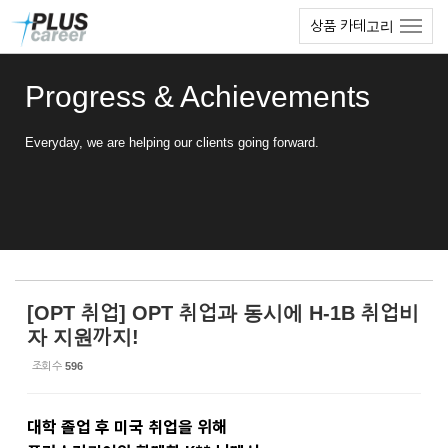
Sketchbook5, 스케치북5
Sketchbook5, 스케치북5
본
메
상품 카테고리
문
뉴
바
토
로
글
Progress & Achievements
가
하
기
기
Everyday, we are helping our clients going forward.
[OPT 취업] OPT 취업과 동시에 H-1B 취업비
자 지원까지!
조회 수
596
대학 졸업 후 미국 취업을 위해