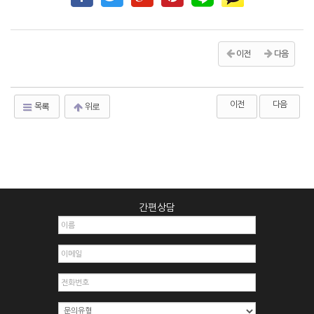
이전
다음
이전
다음
목록
위로
간편상담