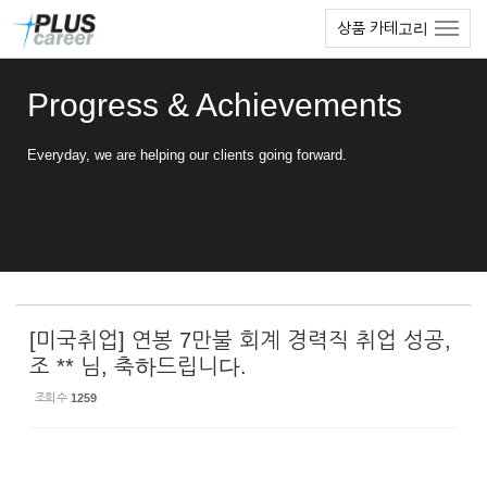
Sketchbook5, 스케치북5
Sketchbook5, 스케치북5
본
메
상품 카테고리
문
뉴
바
토
로
글
Progress & Achievements
가
하
기
기
Everyday, we are helping our clients going forward.
[미국취업] 연봉 7만불 회계 경력직 취업 성공,
조 ** 님, 축하드립니다.
조회 수
1259