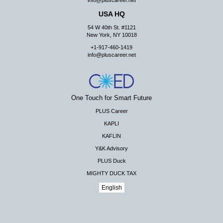
info@pluscareer.net
USA HQ
54 W 40th St. #1121
New York, NY 10018
+1-917-460-1419
info@pluscareer.net
One Touch for Smart Future
PLUS Career
KAPLI
KAFLIN
Y&K Advisory
PLUS Duck
MIGHTY DUCK TAX
English