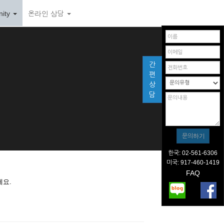
ity
온라인 상담
간
편
상
담
한국: 02-561-6306
미국: 917-460-1419
FAQ
세요.