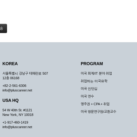
KOREA
PROGRAM
서울특별시 강남구 테헤란로 507
미국 회계/IT 분야 취업
12층 06168
취업하는 미국유학
+82-2-561-6306
미국 인턴십
info@pluscareer.net
미국 연수
USA HQ
영주권 + CPA + 취업
54 W 40th St. #1121
미국 방문연구원/교환교수
New York, NY 10018
+1-917-460-1419
info@pluscareer.net