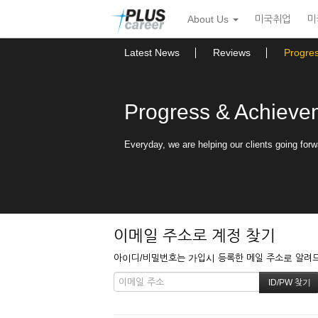
본
메
About Us
미국취업
미
문
뉴
바
토
로
글
Latest News
Reviews
Progre
가
하
기
기
Progress & Achieve
Everyday, we are helping our clients going forw
이메일 주소로 계정 찾기
아이디/비밀번호는 가입시 등록한 메일 주소로 알려드립