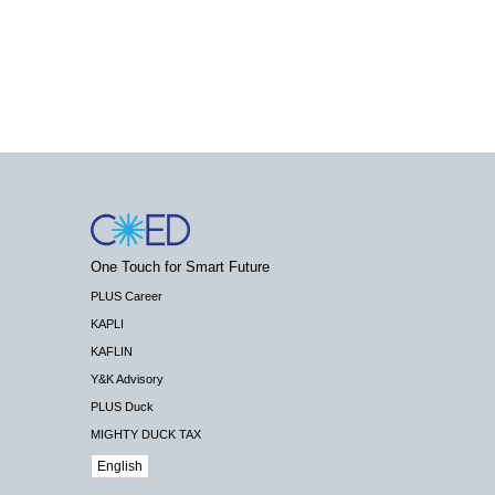
One Touch for Smart Future
PLUS Career
KAPLI
KAFLIN
Y&K Advisory
PLUS Duck
MIGHTY DUCK TAX
English