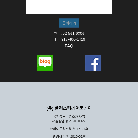
① 서비스의 이용은 연중무휴, 1일 24시간을 원칙으로 합니다.
② 시스템 점검, 교체 및 고장, 기술적인 이유, 국가비상사태, 정
전, 서비스 설비의 장애, 서비스 이용의 폭주 등의 정상적인 서비
스가 불가능할 경우 회사는 사전 공지나 예고 없이 서비스의 전
부 또는 일부를 일시적 또는 영구적으로 중지할 수 있습니다.
한국: 02-561-6306
③ 기타 회사는 서비스를 제공할 수 없는 합당한 사유가 발생한
미국: 917-460-1419
경우
FAQ
④ 회사는 제 2항 및 제 3항의 사유로 서비스의 제공이 일시적
으로 중지됨으로 인해 이용자 또는 제 3자가 입은 손해에 대하
여 배상하지 않습니다.
제3장 권리 및 의무
제6조 (회사의 의무)
① 회사는 특별한 사정이 없는 한 이용자가 신청한 후 즉시 서
비스를 이용할 수 있도록 하고 계속적, 안정적으로 서비스를 제
공할 수 있도록 최선의 노력을 다하여야 합니다.
(주) 플러스커리어코리아
② 회사는 이용자의 개인 신상 정보를 본인의 승낙 없이 타인에
국외유료직업소개사업
게 누설, 배포하여서는 안됩니다. 다만, 관계법령에 의하여 국가
서울강남 유 제2010-6호
기관 등의 합법적인 요구가 있는 경우에는 해당 되지 않습니다.
해외이주알선업 제 16-04호
③ 회사는 이용자로부터 제기되는 의견이나 불만이 정당하다고
인정할 경우에는 즉시 처리하여야 하며, 즉시 처리가 곤란한 경
관광사업 제 2016-32호