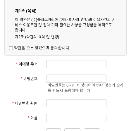
제1조 (목적)
이 약관은 (주)플러스커리어 (이하 회사라 명칭)과 이용자간의 서
비스 이용조건 및 절차 기타 필요한 사항을 규정함을 목적으로
합니다.
제2조 (약관의 효력 및 변경)
① 이 약관은 온라인으로 게시함과 동시에 효력이 발생되며, 영
약관을 모두 읽었으며 동의합니다.
업상 중요 하거나 합리적인 사유가 발생할 경우 온라인 공사를
통하여 변경할 수 있습니다.
② 회원은 변경된 약관에 동의하지 않을 경우 서비스 이용을 중
*
이메일 주소
단하고 이용계약을 해지할 수 있습니다. 약관의 효력 발생일 이
후의 계속적인 서비스 이용은 약관의 변경사항에 대해 동의한
것으로 간주됩니다.
*
비밀번호
비밀번호는 6자리 이상이어야 하며 영문과 숫자
제3조 (약관의 외 준칙)
를 반드시 포함해야 합니다.
이 약관에 명시되지 않은 사항은 회사의 공지, 이용안내 및 기타
관계법령의 규정에 따릅니다.
*
비밀번호 확인
제2장 서비스 이용 계약
*
이름
제4조 (이용계약의 성립)