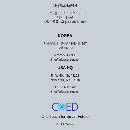
우 그 처리를 위해 노력해야 합니다.
개인정보처리방침
제7조 (회원의 의무)
(주) 플러스커리어코리아
대표: 남광우
① 회원은 ID와 비밀 번호에 관한 모든 관리의 책임이 있으며
사업자등록번호 [214-88-59199]
자신의 ID가 부정하게 사용된 경우, 이용자는 반드시 회사에 그
사실을 통보해야 합니다.
KOREA
② 회원은 이용신청서의 기재내용 중 변경된 내용이 있는 경우
서비스를 통하여 그 내용을 회사에 통지하여야 합니다.
서울특별시 강남구 테헤란로 507
12층 06168
③ 다른 회원의 ID와 비밀번호를 부당하게 사용하는 행위를
하지 않아야 합니다.
+82-2-561-6306
info@pluscareer.net
④ 회원은 회사의 서비스에서 타 사이트의 홍보행위를 하지 않
아야 하며 공공질서나 미풍약속에 위배되는 내용 혹은 저작권을
USA HQ
포함한 지적 재산권을 침해 할 수 있는 행동을 하지 않아야 합니
54 W 40th St. #1121
다.
New York, NY 10018
⑤ 회원은 회사의 사전 승낙 없이 서비스를 이용하여 어떠한 영
+1-917-460-1419
리 행위도 할 수 없습니다.
info@pluscareer.net
⑥ 회원은 관계법령, 약관의 규정, 이용안내 및 주의사항 등 회
사가 통지하는 사항을 준수하여야 하며, 기타 회사의 업무에 방
해되는 행위를 하여서는 아니 됩니다.
제8조 (회원의 관리)
One Touch for Smart Future
PLUS Career
① 회원은 언제든 이 약관에 대한 동의를 철회할 수 있습니다.