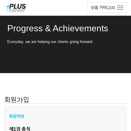
본
메
상품 카테고리
문
뉴
바
토
로
글
Progress & Achievements
가
하
기
기
Everyday, we are helping our clients going forward.
회원가입
회원약관
제1장 총칙