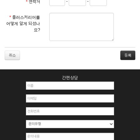
-
-
*
연락처
① 서비스 이용계약은 서비스 이용 희망자가 본 약관에 동의한
후 신청자의 실질 정보를 입력하여 회사에 신청하고 회사가 이
를 심사, 승낙함으로써 성립하며, 회사는 신청자의 실명 확인 절
*
플러스커리어를
차를 밟을 수 있습니다.
어떻게 알게 되셨나
② 회원가입시 입력한 ID는 변경할 수 없으며, 회원 1인당 한 개
요?
의 ID가 발급됩니다. 부득이한 경우로 인해 변경하고자 하는 경
우에는 해당 아이디를 해지하고 재가입해야 합니다.
③ 회사는 아래의 각 호에 해당하는 이용자에 대하여는 가입을
거절하거나 취소할 수 있으며, 실명으로 등록하지 않은 자의 일
취소
체의 권리를 제한할 수 있습니다.
1. 타인의 성명, 주민등록번호를 이용하여 신청할 경우
2. 개인정보를 허위로 기재하여 신청할 경우
간편상담
3. 경쟁 관게에 있는 이용자가 신청할 경우
4. 타인의 서비스 이용을 방해하거나, 정보를 도용한 경우
5. 기타 회사가 정한 이용신청서에 기재사항이 미비 된 경우
6. 이용자가 영업활동 또는 부정한 용도로 본 서비스를 이용할
경우
7. 회사의 정보를 사전 승낙 없이 전재, 변조, 복사하여 이용하
는 경우
8. 기타 회사가 정한 제반 사항을 위반하며 신청하는 경우
제5조 (서비스의 이용 및 중지)