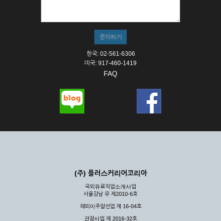
① 서비스의 이용은 연중무휴, 1일 24시간을 원칙으로 합니다.
② 시스템 점검, 교체 및 고장, 기술적인 이유, 국가비상사태, 정
전, 서비스 설비의 장애, 서비스 이용의 폭주 등의 정상적인 서비
스가 불가능할 경우 회사는 사전 공지나 예고 없이 서비스의 전
부 또는 일부를 일시적 또는 영구적으로 중지할 수 있습니다.
한국: 02-561-6306
③ 기타 회사는 서비스를 제공할 수 없는 합당한 사유가 발생한
미국: 917-460-1419
경우
FAQ
④ 회사는 제 2항 및 제 3항의 사유로 서비스의 제공이 일시적
으로 중지됨으로 인해 이용자 또는 제 3자가 입은 손해에 대하
여 배상하지 않습니다.
제3장 권리 및 의무
제6조 (회사의 의무)
① 회사는 특별한 사정이 없는 한 이용자가 신청한 후 즉시 서
비스를 이용할 수 있도록 하고 계속적, 안정적으로 서비스를 제
공할 수 있도록 최선의 노력을 다하여야 합니다.
(주) 플러스커리어코리아
② 회사는 이용자의 개인 신상 정보를 본인의 승낙 없이 타인에
국외유료직업소개사업
게 누설, 배포하여서는 안됩니다. 다만, 관계법령에 의하여 국가
서울강남 유 제2010-6호
기관 등의 합법적인 요구가 있는 경우에는 해당 되지 않습니다.
해외이주알선업 제 16-04호
③ 회사는 이용자로부터 제기되는 의견이나 불만이 정당하다고
인정할 경우에는 즉시 처리하여야 하며, 즉시 처리가 곤란한 경
관광사업 제 2016-32호