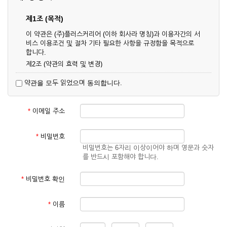
제1조 (목적)
이 약관은 (주)플러스커리어 (이하 회사라 명칭)과 이용자간의 서
비스 이용조건 및 절차 기타 필요한 사항을 규정함을 목적으로
합니다.
제2조 (약관의 효력 및 변경)
① 이 약관은 온라인으로 게시함과 동시에 효력이 발생되며, 영
약관을 모두 읽었으며 동의합니다.
업상 중요 하거나 합리적인 사유가 발생할 경우 온라인 공사를
통하여 변경할 수 있습니다.
② 회원은 변경된 약관에 동의하지 않을 경우 서비스 이용을 중
*
이메일 주소
단하고 이용계약을 해지할 수 있습니다. 약관의 효력 발생일 이
후의 계속적인 서비스 이용은 약관의 변경사항에 대해 동의한
것으로 간주됩니다.
*
비밀번호
비밀번호는 6자리 이상이어야 하며 영문과 숫자
제3조 (약관의 외 준칙)
를 반드시 포함해야 합니다.
이 약관에 명시되지 않은 사항은 회사의 공지, 이용안내 및 기타
관계법령의 규정에 따릅니다.
*
비밀번호 확인
제2장 서비스 이용 계약
*
이름
제4조 (이용계약의 성립)