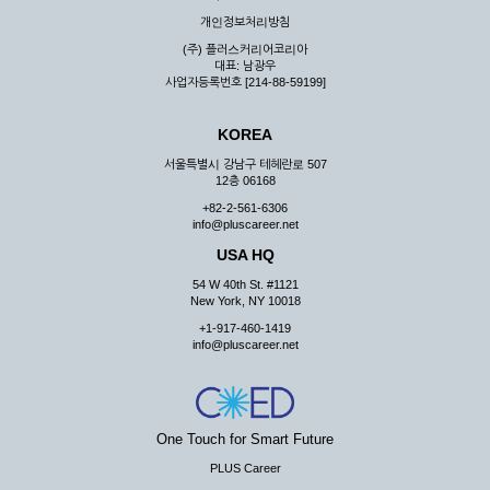
우 그 처리를 위해 노력해야 합니다.
개인정보처리방침
제7조 (회원의 의무)
(주) 플러스커리어코리아
대표: 남광우
① 회원은 ID와 비밀 번호에 관한 모든 관리의 책임이 있으며
사업자등록번호 [214-88-59199]
자신의 ID가 부정하게 사용된 경우, 이용자는 반드시 회사에 그
사실을 통보해야 합니다.
KOREA
② 회원은 이용신청서의 기재내용 중 변경된 내용이 있는 경우
서비스를 통하여 그 내용을 회사에 통지하여야 합니다.
서울특별시 강남구 테헤란로 507
12층 06168
③ 다른 회원의 ID와 비밀번호를 부당하게 사용하는 행위를
하지 않아야 합니다.
+82-2-561-6306
info@pluscareer.net
④ 회원은 회사의 서비스에서 타 사이트의 홍보행위를 하지 않
아야 하며 공공질서나 미풍약속에 위배되는 내용 혹은 저작권을
USA HQ
포함한 지적 재산권을 침해 할 수 있는 행동을 하지 않아야 합니
54 W 40th St. #1121
다.
New York, NY 10018
⑤ 회원은 회사의 사전 승낙 없이 서비스를 이용하여 어떠한 영
+1-917-460-1419
리 행위도 할 수 없습니다.
info@pluscareer.net
⑥ 회원은 관계법령, 약관의 규정, 이용안내 및 주의사항 등 회
사가 통지하는 사항을 준수하여야 하며, 기타 회사의 업무에 방
해되는 행위를 하여서는 아니 됩니다.
제8조 (회원의 관리)
One Touch for Smart Future
PLUS Career
① 회원은 언제든 이 약관에 대한 동의를 철회할 수 있습니다.