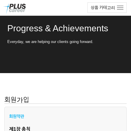
본
메
상품 카테고리
문
뉴
바
토
로
글
Progress & Achievements
가
하
기
기
Everyday, we are helping our clients going forward.
회원가입
회원약관
제1장 총칙