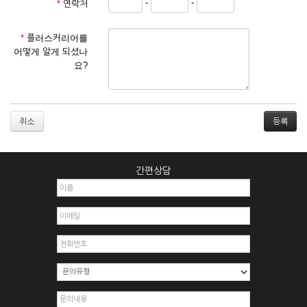
-
-
*
연락처
① 서비스 이용계약은 서비스 이용 희망자가 본 약관에 동의한
후 신청자의 실질 정보를 입력하여 회사에 신청하고 회사가 이
를 심사, 승낙함으로써 성립하며, 회사는 신청자의 실명 확인 절
*
플러스커리어를
차를 밟을 수 있습니다.
어떻게 알게 되셨나
② 회원가입시 입력한 ID는 변경할 수 없으며, 회원 1인당 한 개
요?
의 ID가 발급됩니다. 부득이한 경우로 인해 변경하고자 하는 경
우에는 해당 아이디를 해지하고 재가입해야 합니다.
③ 회사는 아래의 각 호에 해당하는 이용자에 대하여는 가입을
거절하거나 취소할 수 있으며, 실명으로 등록하지 않은 자의 일
취소
체의 권리를 제한할 수 있습니다.
1. 타인의 성명, 주민등록번호를 이용하여 신청할 경우
2. 개인정보를 허위로 기재하여 신청할 경우
간편상담
3. 경쟁 관게에 있는 이용자가 신청할 경우
4. 타인의 서비스 이용을 방해하거나, 정보를 도용한 경우
5. 기타 회사가 정한 이용신청서에 기재사항이 미비 된 경우
6. 이용자가 영업활동 또는 부정한 용도로 본 서비스를 이용할
경우
7. 회사의 정보를 사전 승낙 없이 전재, 변조, 복사하여 이용하
는 경우
8. 기타 회사가 정한 제반 사항을 위반하며 신청하는 경우
제5조 (서비스의 이용 및 중지)