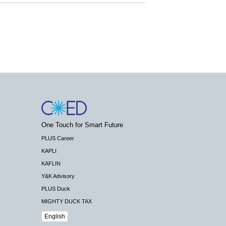
One Touch for Smart Future
PLUS Career
KAPLI
KAFLIN
Y&K Advisory
PLUS Duck
MIGHTY DUCK TAX
English