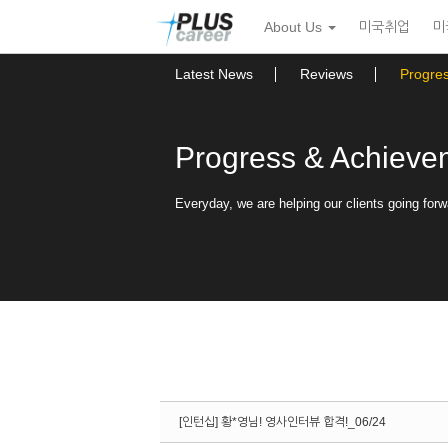
Sketchbook5, 스케치북5
Sketchbook5, 스케치북5
본
메
About Us
미국취업
미
문
뉴
바
토
로
글
Latest News
Reviews
Progre
가
하
기
기
Progress & Achieve
Everyday, we are helping our clients going forw
[인턴십] 황*영님! 영사인터뷰 합격!_06/24