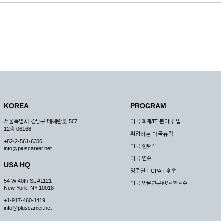
KOREA
PROGRAM
서울특별시 강남구 테헤란로 507
미국 회계/IT 분야 취업
12층 06168
취업하는 미국유학
+82-2-561-6306
미국 인턴십
info@pluscareer.net
미국 연수
USA HQ
영주권 + CPA + 취업
54 W 40th St. #1121
미국 방문연구원/교환교수
New York, NY 10018
+1-917-460-1419
info@pluscareer.net