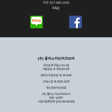
미국: 917-460-1419
FAQ
(주) 플러스커리어코리아
국외유료직업소개사업
서울강남 유 제2010-6호
해외이주알선업 제 16-04호
관광사업 제 2016-32호
개인정보처리방침
(주) 플러스커리어코리아
대표: 남광우
사업자등록번호 [214-88-59199]