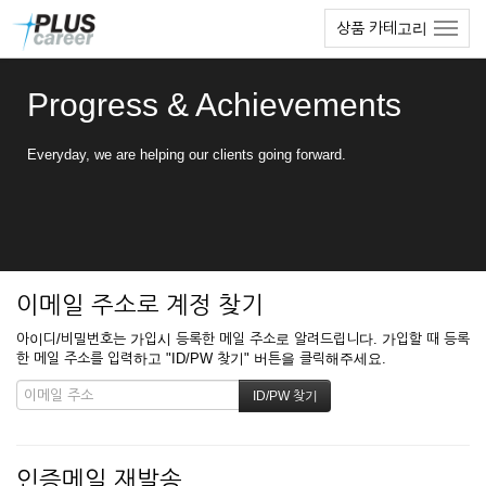
본
메
상품 카테고리
문
뉴
바
토
로
글
Progress & Achievements
가
하
기
기
Everyday, we are helping our clients going forward.
이메일 주소로 계정 찾기
아이디/비밀번호는 가입시 등록한 메일 주소로 알려드립니다. 가입할 때 등록
한 메일 주소를 입력하고 "ID/PW 찾기" 버튼을 클릭해주세요.
인증메일 재발송