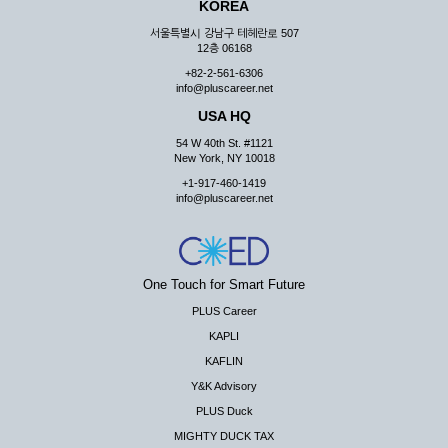
KOREA
서울특별시 강남구 테헤란로 507
12층 06168
+82-2-561-6306
info@pluscareer.net
USA HQ
54 W 40th St. #1121
New York, NY 10018
+1-917-460-1419
info@pluscareer.net
One Touch for Smart Future
PLUS Career
KAPLI
KAFLIN
Y&K Advisory
PLUS Duck
MIGHTY DUCK TAX