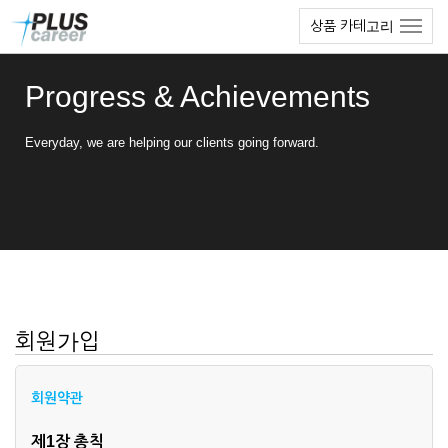
본
메
상품 카테고리
문
뉴
바
토
로
글
Progress & Achievements
가
하
기
기
Everyday, we are helping our clients going forward.
회원가입
회원약관
제1장 총칙