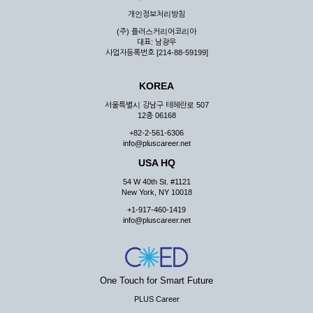
우 그 처리를 위해 노력해야 합니다.
개인정보처리방침
제7조 (회원의 의무)
(주) 플러스커리어코리아
대표: 남광우
① 회원은 ID와 비밀 번호에 관한 모든 관리의 책임이 있으며
사업자등록번호 [214-88-59199]
자신의 ID가 부정하게 사용된 경우, 이용자는 반드시 회사에 그
사실을 통보해야 합니다.
KOREA
② 회원은 이용신청서의 기재내용 중 변경된 내용이 있는 경우
서비스를 통하여 그 내용을 회사에 통지하여야 합니다.
서울특별시 강남구 테헤란로 507
12층 06168
③ 다른 회원의 ID와 비밀번호를 부당하게 사용하는 행위를
하지 않아야 합니다.
+82-2-561-6306
info@pluscareer.net
④ 회원은 회사의 서비스에서 타 사이트의 홍보행위를 하지 않
아야 하며 공공질서나 미풍약속에 위배되는 내용 혹은 저작권을
USA HQ
포함한 지적 재산권을 침해 할 수 있는 행동을 하지 않아야 합니
54 W 40th St. #1121
다.
New York, NY 10018
⑤ 회원은 회사의 사전 승낙 없이 서비스를 이용하여 어떠한 영
+1-917-460-1419
리 행위도 할 수 없습니다.
info@pluscareer.net
⑥ 회원은 관계법령, 약관의 규정, 이용안내 및 주의사항 등 회
사가 통지하는 사항을 준수하여야 하며, 기타 회사의 업무에 방
해되는 행위를 하여서는 아니 됩니다.
제8조 (회원의 관리)
One Touch for Smart Future
PLUS Career
① 회원은 언제든 이 약관에 대한 동의를 철회할 수 있습니다.