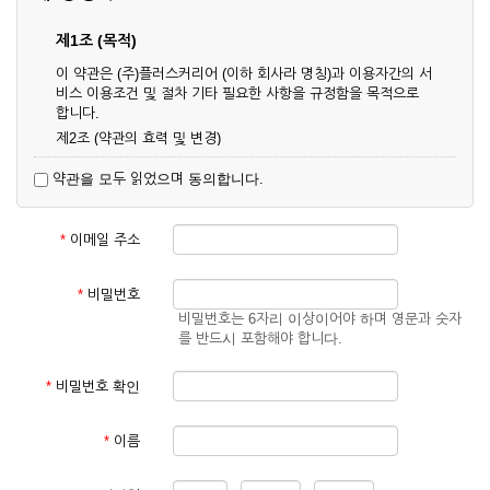
제1조 (목적)
이 약관은 (주)플러스커리어 (이하 회사라 명칭)과 이용자간의 서
비스 이용조건 및 절차 기타 필요한 사항을 규정함을 목적으로
합니다.
제2조 (약관의 효력 및 변경)
① 이 약관은 온라인으로 게시함과 동시에 효력이 발생되며, 영
약관을 모두 읽었으며 동의합니다.
업상 중요 하거나 합리적인 사유가 발생할 경우 온라인 공사를
통하여 변경할 수 있습니다.
② 회원은 변경된 약관에 동의하지 않을 경우 서비스 이용을 중
*
이메일 주소
단하고 이용계약을 해지할 수 있습니다. 약관의 효력 발생일 이
후의 계속적인 서비스 이용은 약관의 변경사항에 대해 동의한
것으로 간주됩니다.
*
비밀번호
비밀번호는 6자리 이상이어야 하며 영문과 숫자
제3조 (약관의 외 준칙)
를 반드시 포함해야 합니다.
이 약관에 명시되지 않은 사항은 회사의 공지, 이용안내 및 기타
관계법령의 규정에 따릅니다.
*
비밀번호 확인
제2장 서비스 이용 계약
*
이름
제4조 (이용계약의 성립)