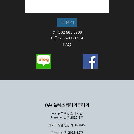
① 서비스의 이용은 연중무휴, 1일 24시간을 원칙으로 합니다.
② 시스템 점검, 교체 및 고장, 기술적인 이유, 국가비상사태, 정
전, 서비스 설비의 장애, 서비스 이용의 폭주 등의 정상적인 서비
스가 불가능할 경우 회사는 사전 공지나 예고 없이 서비스의 전
부 또는 일부를 일시적 또는 영구적으로 중지할 수 있습니다.
한국: 02-561-6306
③ 기타 회사는 서비스를 제공할 수 없는 합당한 사유가 발생한
미국: 917-460-1419
경우
FAQ
④ 회사는 제 2항 및 제 3항의 사유로 서비스의 제공이 일시적
으로 중지됨으로 인해 이용자 또는 제 3자가 입은 손해에 대하
여 배상하지 않습니다.
제3장 권리 및 의무
제6조 (회사의 의무)
① 회사는 특별한 사정이 없는 한 이용자가 신청한 후 즉시 서
비스를 이용할 수 있도록 하고 계속적, 안정적으로 서비스를 제
공할 수 있도록 최선의 노력을 다하여야 합니다.
(주) 플러스커리어코리아
② 회사는 이용자의 개인 신상 정보를 본인의 승낙 없이 타인에
국외유료직업소개사업
게 누설, 배포하여서는 안됩니다. 다만, 관계법령에 의하여 국가
서울강남 유 제2010-6호
기관 등의 합법적인 요구가 있는 경우에는 해당 되지 않습니다.
해외이주알선업 제 16-04호
③ 회사는 이용자로부터 제기되는 의견이나 불만이 정당하다고
인정할 경우에는 즉시 처리하여야 하며, 즉시 처리가 곤란한 경
관광사업 제 2016-32호