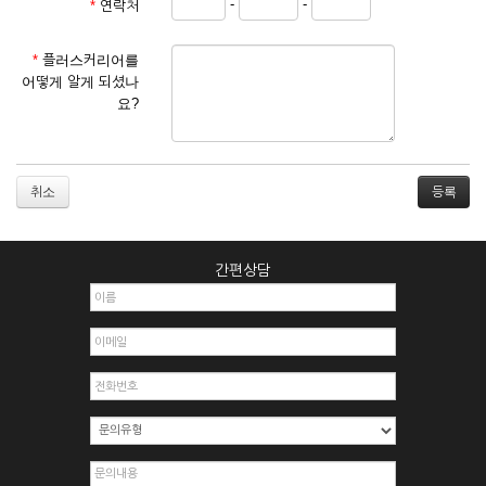
-
-
*
연락처
① 서비스 이용계약은 서비스 이용 희망자가 본 약관에 동의한
후 신청자의 실질 정보를 입력하여 회사에 신청하고 회사가 이
를 심사, 승낙함으로써 성립하며, 회사는 신청자의 실명 확인 절
*
플러스커리어를
차를 밟을 수 있습니다.
어떻게 알게 되셨나
② 회원가입시 입력한 ID는 변경할 수 없으며, 회원 1인당 한 개
요?
의 ID가 발급됩니다. 부득이한 경우로 인해 변경하고자 하는 경
우에는 해당 아이디를 해지하고 재가입해야 합니다.
③ 회사는 아래의 각 호에 해당하는 이용자에 대하여는 가입을
거절하거나 취소할 수 있으며, 실명으로 등록하지 않은 자의 일
취소
체의 권리를 제한할 수 있습니다.
1. 타인의 성명, 주민등록번호를 이용하여 신청할 경우
2. 개인정보를 허위로 기재하여 신청할 경우
간편상담
3. 경쟁 관게에 있는 이용자가 신청할 경우
4. 타인의 서비스 이용을 방해하거나, 정보를 도용한 경우
5. 기타 회사가 정한 이용신청서에 기재사항이 미비 된 경우
6. 이용자가 영업활동 또는 부정한 용도로 본 서비스를 이용할
경우
7. 회사의 정보를 사전 승낙 없이 전재, 변조, 복사하여 이용하
는 경우
8. 기타 회사가 정한 제반 사항을 위반하며 신청하는 경우
제5조 (서비스의 이용 및 중지)